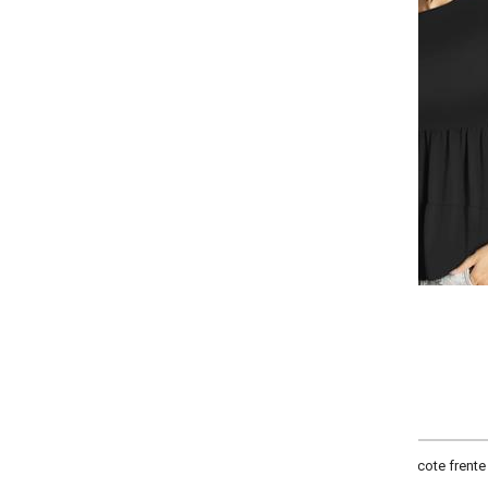
-
-
+
+
P
M
G
GG
COMPRAR
cote frente e costas redondo, comprimento da manga curta, manga ajustada, 