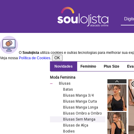
O
Soulojista
utiliza cookies e outras tecnologias para melhorar sua e
OK
Veja nossa
Política de Cookies
.
Novidades
Feminino
Plus Size
Eva
Moda Feminina
Blusas
Batas
Blusas Manga 3/4
Blusas Manga Curta
Blusas Manga Longa
Blusas Ombro a Ombro
Blusas Sem Manga
Blusas de Alça
Bodies