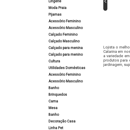
Lingerie
Moda Praia
Pijamas
Acessório Feminino
Acessório Masculino
Calçado Feminino
Calçado Masculino
Lojista o melho
Calçado para menina
Catarina em nos
Calçado para menino
a variedade em
produtos para 
Cultura
jardinagem, sup
Utilidades Domésticas
Acessório Feminino
Acessório Masculino
Banho
Brinquedos
Cama
Mesa
Banho
Decoração Casa
Linha Pet