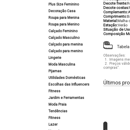
Decote frente:
R
Plus Size Feminino
Decote costas:
Decoração Casa
Complemento:
A
Comprimento:
B
Roupa para Menina
Material:
Malha 
Roupa para Menino
Estação:
Verão
Situação de Us
Calçado Feminino
Composição Mat
Calçado Masculino
Calçado para menina
Tabela
Calçado para menino
Observações:
Lingerie
1.
Imagens mera
2.
Preços válid
Moda Masculina
compras".
Pijamas
Utilidades Domésticas
Últimos pro
Escolhas das Influencers
Fitness
Jardim e Ferramentas
Moda Praia
Tendências
Fitness
Lazer