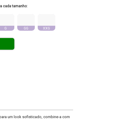
ra cada tamanho:
G
GG
XXG
a para um look sofisticado, combine-a com