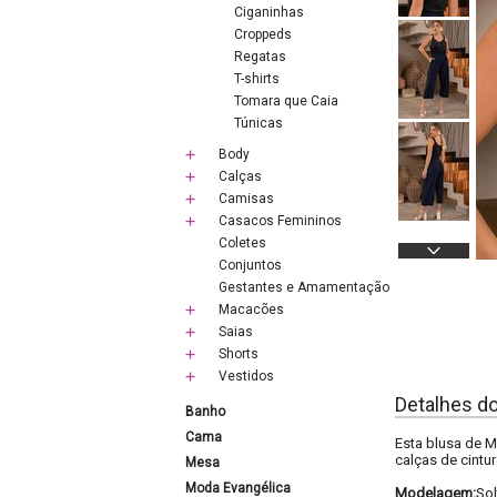
Ciganinhas
Croppeds
Regatas
T-shirts
Tomara que Caia
Túnicas
Body
Calças
Camisas
Casacos Femininos
Coletes
Conjuntos
Gestantes e Amamentação
Macacões
Saias
Shorts
Vestidos
Detalhes d
Banho
Cama
Esta blusa de M
calças de cintu
Mesa
Moda Evangélica
Modelagem:
Sol