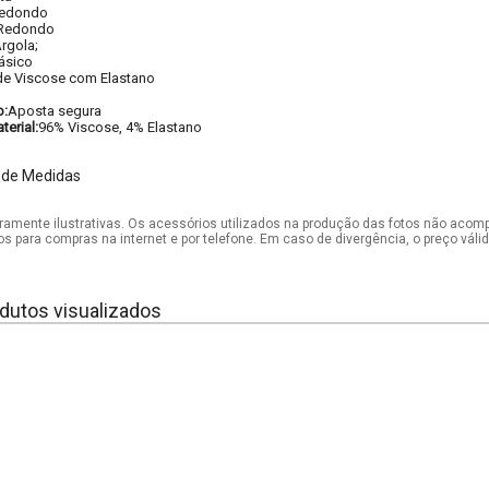
edondo
Redondo
rgola;
ásico
de Viscose com Elastano
o:
Aposta segura
erial:
96% Viscose, 4% Elastano
 de Medidas
mente ilustrativas. Os acessórios utilizados na produção das fotos não acom
os para compras na internet e por telefone. Em caso de divergência, o preço vál
dutos visualizados