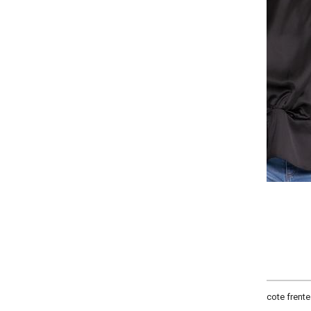
-
-
-
+
+
+
P
M
G
GG
COMPRAR
cote frente com gola, manga curta, comprimento longo, fechamento em zíper,