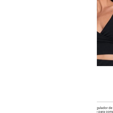
-
-
-
-
+
+
+
P
M
G
GG
COMPRAR
gulador de metal e decote transpassado em V profundo. Modelagem justa que
o para composições noturnas ou looks sofisticados.