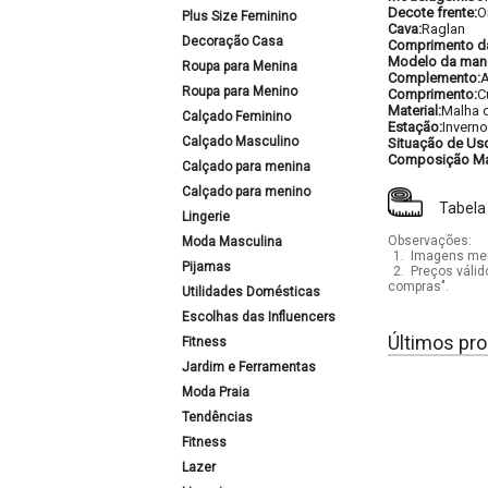
Decote frente:
O
Plus Size Feminino
Cava:
Raglan
Decoração Casa
Comprimento d
Modelo da man
Roupa para Menina
Complemento:
A
Roupa para Menino
Comprimento:
C
Material:
Malha d
Calçado Feminino
Estação:
Inverno
Calçado Masculino
Situação de Us
Composição Mat
Calçado para menina
Calçado para menino
Tabela
Lingerie
Observações:
Moda Masculina
1.
Imagens mera
Pijamas
2.
Preços válid
compras".
Utilidades Domésticas
Escolhas das Influencers
Últimos pro
Fitness
Jardim e Ferramentas
Moda Praia
Tendências
Fitness
Lazer