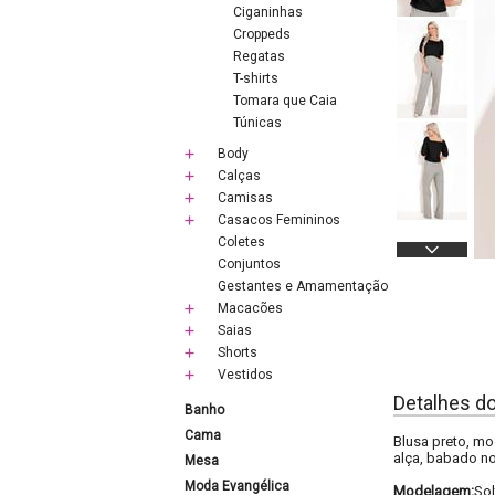
Ciganinhas
Croppeds
Regatas
T-shirts
Tomara que Caia
Túnicas
Body
Calças
Camisas
Casacos Femininos
Coletes
Conjuntos
Gestantes e Amamentação
Macacões
Saias
Shorts
Vestidos
Detalhes d
Banho
Cama
Blusa preto, m
alça, babado no 
Mesa
Moda Evangélica
Modelagem:
Sol