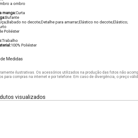
mbro a ombro
a manga:
Curta
ga:
Bufante
lça;Babado no decote;Detalhe para amarrar;Elástico no decote;Elástico;
urto
e Poliéster
o:
Trabalho
erial:
100% Poliéster
 de Medidas
mente ilustrativas. Os acessórios utilizados na produção das fotos não acom
os para compras na internet e por telefone. Em caso de divergência, o preço vál
dutos visualizados