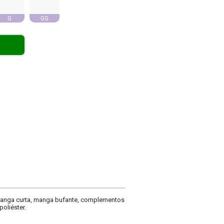
G
GG
 manga curta, manga bufante, complementos
poliéster.