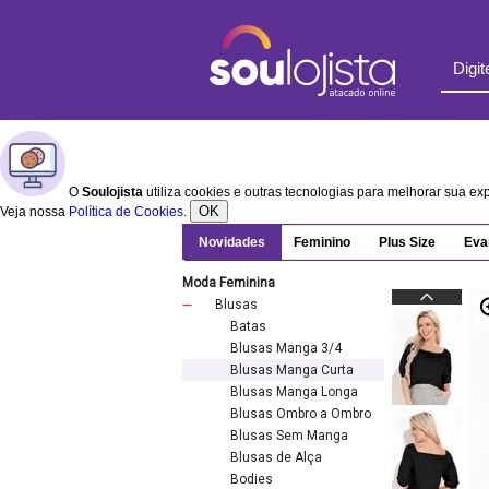
O
Soulojista
utiliza cookies e outras tecnologias para melhorar sua e
OK
Veja nossa
Política de Cookies
.
Novidades
Feminino
Plus Size
Eva
Moda Feminina
Blusas
Batas
Blusas Manga 3/4
Blusas Manga Curta
Blusas Manga Longa
Blusas Ombro a Ombro
Blusas Sem Manga
Blusas de Alça
Bodies