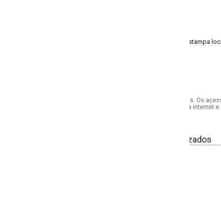
stampa localizada; pala costas; pala frente
s. Os acessórios utilizados na produção das fotos não acompanham o produto.
internet e por telefone. Em caso de divergência, o preço válido será sempre aq
izados