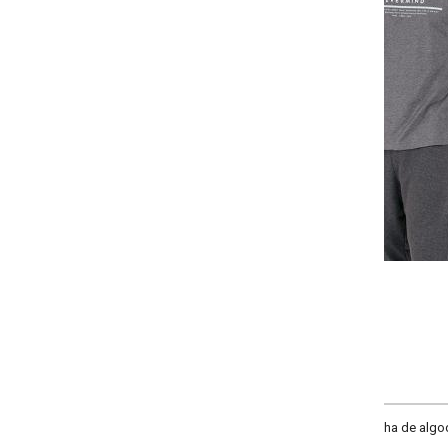
Selecione a quantidade para cada tamanho:
-
-
+
P
M
G
GG
COMPRAR
ha de algodão com poliéster. Modelo com decote redondo, manga longa, pala