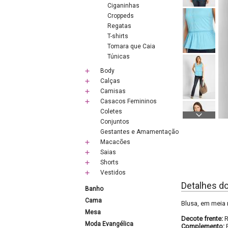
Ciganinhas
Croppeds
Regatas
T-shirts
Tomara que Caia
Túnicas
Body
Calças
Camisas
Casacos Femininos
Coletes
Conjuntos
Gestantes e Amamentação
Macacões
Saias
Shorts
Vestidos
Detalhes d
Banho
Cama
Blusa, em meia 
Mesa
Decote frente:
Moda Evangélica
Complemento: