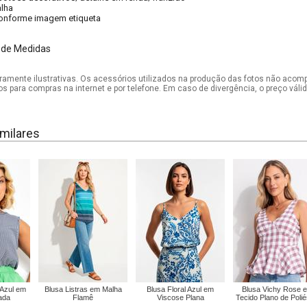
lha
onforme imagem etiqueta
 de Medidas
mente ilustrativas. Os acessórios utilizados na produção das fotos não acom
os para compras na internet e por telefone. Em caso de divergência, o preço vál
milares
 Azul em
Blusa Listras em Malha
Blusa Floral Azul em
Blusa Vichy Rose 
ada
Flamê
Viscose Plana
Tecido Plano de Polié