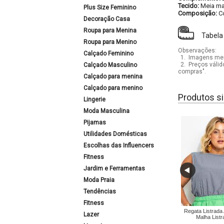
Tecido:
Meia ma
Plus Size Feminino
Composição:
C
Decoração Casa
Roupa para Menina
Tabela
Roupa para Menino
Observações:
Calçado Feminino
1.
Imagens mera
2.
Preços válid
Calçado Masculino
compras".
Calçado para menina
Calçado para menino
Produtos si
Lingerie
Moda Masculina
Pijamas
Utilidades Domésticas
Escolhas das Influencers
Fitness
Jardim e Ferramentas
Moda Praia
Tendências
Fitness
Regata Listrada
Lazer
Malha Listr