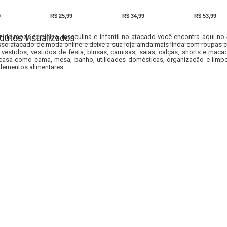
9
R$ 25,99
R$ 34,99
R$ 53,99
dutos visualizados
r da moda feminina, masculina e infantil no atacado você encontra aqui no
so atacado de moda online e deixe a sua loja ainda mais linda com roupas c
 vestidos, vestidos de festa, blusas, camisas, saias, calças, shorts e m
casa como cama, mesa, banho, utilidades domésticas, organização e limpe
lementos alimentares.