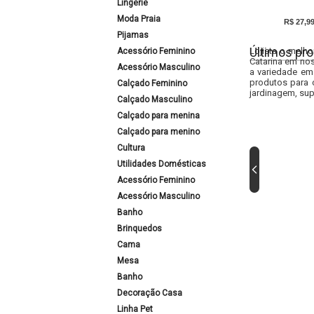
Lingerie
Moda Praia
R$ 27,9
Pijamas
Últimos pro
Lojista o melho
Acessório Feminino
Catarina em nos
Acessório Masculino
a variedade em
produtos para 
Calçado Feminino
jardinagem, sup
Calçado Masculino
Calçado para menina
Calçado para menino
Cultura
Utilidades Domésticas
Acessório Feminino
Acessório Masculino
Banho
Brinquedos
Cama
Mesa
Banho
Decoração Casa
Linha Pet