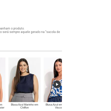
panham o produto.
ido será sempre aquele gerado na "sacola de
em
Blusa Azul Marinho em
Blusa Azul em Malha de
Blusa Azul em Crepe
ster
Chiffon
Viscose
Plano