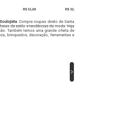
R$ 51,69
R$ 32,69
R$ 50,79
Soulojista
. Compre roupas direto de Santa
heias de estilo e tendências da moda. Veja
acacão. Também temos uma grande oferta de
za, brinquedos, decoração, ferramentas e