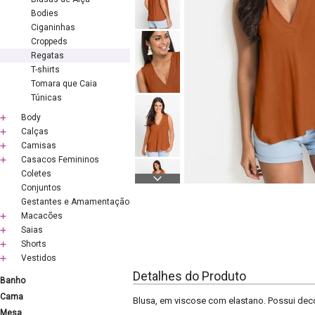
Bodies
Ciganinhas
Croppeds
Regatas
T-shirts
Tomara que Caia
Túnicas
Body
Calças
Camisas
Casacos Femininos
Coletes
Conjuntos
Gestantes e Amamentação
Macacões
Saias
Shorts
Vestidos
Detalhes do Produto
Banho
Cama
Blusa, em viscose com elastano. Possui dec
Mesa