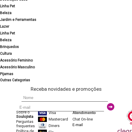
Linha Pet
Beleza
Jardim e Ferramentas
Lazer
Linha Pet
Beleza
Brinquedos
Cultura
Acessório Feminino
Acessório Masculino
Pijamas
Outras Categorias
Receba novidades e promoções
Sobre o
Visa
Atendimento
Soulojista
Mastercard
Chat On-line
Perguntas
E-mail
Diners
frequentes
Política de