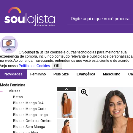
O
Soulojista
utiliza cookies e outras tecnologias para melhorar sua
experiência de compra, incluindo conteúdo relevante e publicidade personalizada
na web. Ao continuar navegando, entendemos que você está ciente e de acordo.
OK
Veja nossa
Política de Cookies
.
Novidades
Feminino
Plus Size
Evangélica
Masculino
Ca
Moda Feminina
Blusas
Batas
Blusas Manga 3/4
Blusas Manga Curta
Blusas Manga Longa
Blusas Ombro a Ombro
Blusas Sem Manga
Blusas de Alça