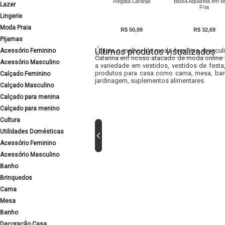
Regata Laranja
Blusa Aquarela em M
Lazer
Fria
Lingerie
Moda Praia
R$ 50,99
R$ 32,69
Pijamas
Últimos produtos visualizados
Lojista o melhor da moda feminina, masculi
Acessório Feminino
Catarina em nosso atacado de moda online e
Acessório Masculino
a variedade em vestidos, vestidos de fest
produtos para casa como cama, mesa, banh
Calçado Feminino
jardinagem, suplementos alimentares.
Calçado Masculino
Calçado para menina
Calçado para menino
Cultura
Utilidades Domésticas
Acessório Feminino
Acessório Masculino
Banho
Brinquedos
Cama
Mesa
Banho
Decoração Casa