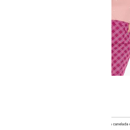
-
-
-
-
+
+
+
P
M
G
GG
COMPRAR
 canelada com elastano. Modelo com gola alta, manga longa e possui pérolas