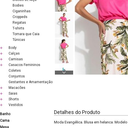
Bodies
Ciganinhas
Croppeds
Regatas
T-shirts
Tomara que Caia
Túnicas
Body
Calças
Camisas
Casacos Femininos
Coletes
Conjuntos
Gestantes e Amamentação
Macacões
Saias
Shorts
Vestidos
Detalhes do Produto
Banho
Cama
Moda Evangélica. Blusa em helanca. Modelo c
Mesa