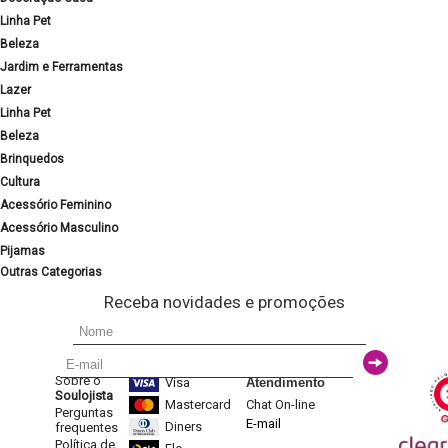
Linha Pet
Beleza
Jardim e Ferramentas
Lazer
Linha Pet
Beleza
Brinquedos
Cultura
Acessório Feminino
Acessório Masculino
Pijamas
Outras Categorias
Receba novidades e promoções
Sobre o
Visa
Atendimento
Soulojista
Mastercard
Chat On-line
Perguntas
E-mail
Diners
frequentes
Política de