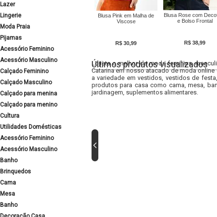
Lazer
Lingerie
Blusa Rose com Deco
Blusa Pink em Malha de
e Bolso Frontal
Viscose
Moda Praia
Pijamas
R$ 38,99
R$ 30,99
Acessório Feminino
Acessório Masculino
Últimos produtos visualizados
Lojista o melhor da moda feminina, masculi
Catarina em nosso atacado de moda online e
Calçado Feminino
a variedade em vestidos, vestidos de fest
Calçado Masculino
produtos para casa como cama, mesa, banh
jardinagem, suplementos alimentares.
Calçado para menina
Calçado para menino
Cultura
Utilidades Domésticas
Acessório Feminino
Acessório Masculino
Banho
Brinquedos
Cama
Mesa
Banho
Decoração Casa