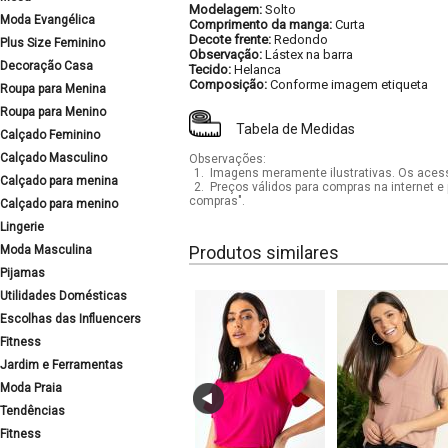
Modelagem:
Solto
Moda Evangélica
Comprimento da manga:
Curta
Decote frente:
Redondo
Plus Size Feminino
Observação:
Lástex na barra
Decoração Casa
Tecido:
Helanca
Composição:
Conforme imagem etiqueta
Roupa para Menina
Roupa para Menino
Tabela de Medidas
Calçado Feminino
Calçado Masculino
Observações:
1.
Imagens meramente ilustrativas. Os acess
Calçado para menina
2.
Preços válidos para compras na internet e 
compras".
Calçado para menino
Lingerie
Produtos similares
Moda Masculina
Pijamas
Utilidades Domésticas
Escolhas das Influencers
Fitness
Jardim e Ferramentas
Moda Praia
Tendências
Fitness