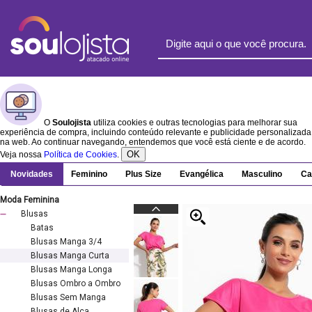
O
Soulojista
utiliza cookies e outras tecnologias para melhorar sua
experiência de compra, incluindo conteúdo relevante e publicidade personalizada
na web. Ao continuar navegando, entendemos que você está ciente e de acordo.
OK
Veja nossa
Política de Cookies
.
Novidades
Feminino
Plus Size
Evangélica
Masculino
Ca
Moda Feminina
Blusas
Batas
Blusas Manga 3/4
Blusas Manga Curta
Blusas Manga Longa
Blusas Ombro a Ombro
Blusas Sem Manga
Blusas de Alça