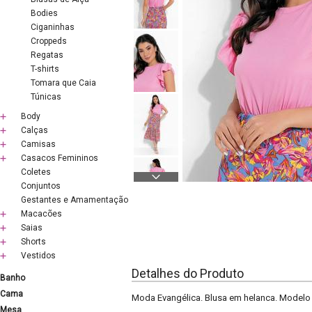
Bodies
Ciganinhas
Croppeds
Regatas
T-shirts
Tomara que Caia
Túnicas
Body
Calças
Camisas
Casacos Femininos
Coletes
Conjuntos
Gestantes e Amamentação
Macacões
Saias
Shorts
Vestidos
Detalhes do Produto
Banho
Cama
Moda Evangélica. Blusa em helanca. Model
Mesa