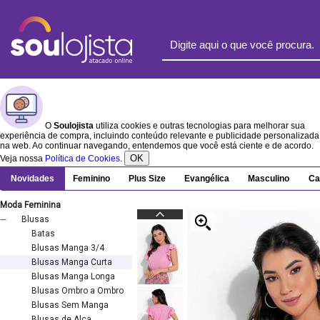
O
Soulojista
utiliza cookies e outras tecnologias para melhorar sua
experiência de compra, incluindo conteúdo relevante e publicidade personalizada
na web. Ao continuar navegando, entendemos que você está ciente e de acordo.
OK
Veja nossa
Política de Cookies
.
Novidades
Feminino
Plus Size
Evangélica
Masculino
Ca
Moda Feminina
Blusas
Batas
Blusas Manga 3/4
Blusas Manga Curta
Blusas Manga Longa
Blusas Ombro a Ombro
Blusas Sem Manga
Blusas de Alça