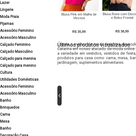
Lazer
Lingerie
Blusa Rose com Deco
Blusa Pink em Malha de
Moda Praia
e Bolso Frontal
Viscose
Pijamas
Acessório Feminino
R$ 38,99
R$ 30,99
Acessório Masculino
Últimos produtos visualizados
Lojista o melhor da moda feminina, masculi
Calçado Feminino
Catarina em nosso atacado de moda online e
Calçado Masculino
a variedade em vestidos, vestidos de fest
produtos para casa como cama, mesa, banh
Calçado para menina
jardinagem, suplementos alimentares.
Calçado para menino
Cultura
Utilidades Domésticas
Acessório Feminino
Acessório Masculino
Banho
Brinquedos
Cama
Mesa
Banho
Decoração Casa