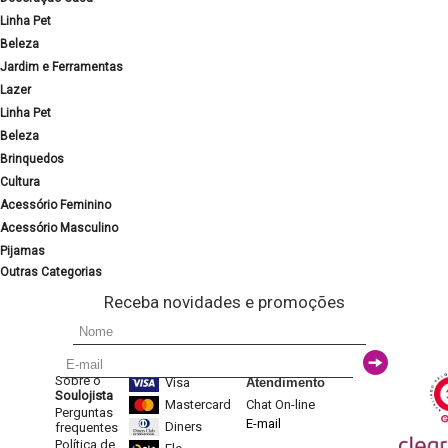
Linha Pet
Beleza
Jardim e Ferramentas
Lazer
Linha Pet
Beleza
Brinquedos
Cultura
Acessório Feminino
Acessório Masculino
Pijamas
Outras Categorias
Receba novidades e promoções
Sobre o
Visa
Atendimento
Soulojista
Mastercard
Chat On-line
Perguntas
E-mail
Diners
frequentes
Política de