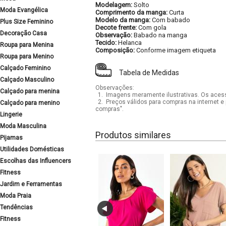
Modelagem:
Solto
Moda Evangélica
Comprimento da manga:
Curta
Modelo da manga:
Com babado
Plus Size Feminino
Decote frente:
Com gola
Decoração Casa
Observação:
Babado na manga
Tecido:
Helanca
Roupa para Menina
Composição:
Conforme imagem etiqueta
Roupa para Menino
Calçado Feminino
Tabela de Medidas
Calçado Masculino
Observações:
Calçado para menina
1.
Imagens meramente ilustrativas. Os acess
2.
Preços válidos para compras na internet e 
Calçado para menino
compras".
Lingerie
Moda Masculina
Produtos similares
Pijamas
Utilidades Domésticas
Escolhas das Influencers
Fitness
Jardim e Ferramentas
Moda Praia
Tendências
Fitness