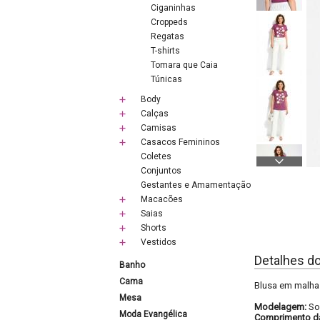
Ciganinhas
Croppeds
Regatas
T-shirts
Tomara que Caia
Túnicas
Body
Calças
Camisas
Casacos Femininos
Coletes
Conjuntos
Gestantes e Amamentação
Macacões
Saias
Shorts
Vestidos
Detalhes d
Banho
Cama
Blusa em malha
Mesa
Modelagem:
So
Moda Evangélica
Comprimento d