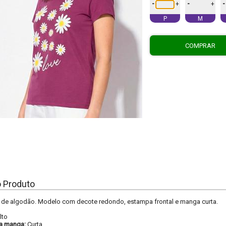
-
-
-
+
+
P
M
COMPRAR
o Produto
 de algodão. Modelo com decote redondo, estampa frontal e manga curta.
lto
a manga:
Curta