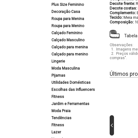
Decote frente:
Plus Size Feminino
Decote costas:
Decoração Casa
Complemento:
Tecido:
Meia ma
Roupa para Menina
Composição:
1
Roupa para Menino
Calçado Feminino
Tabela
Calçado Masculino
Observações:
Calçado para menina
1.
Imagens mera
2.
Preços válid
Calçado para menino
compras".
Lingerie
Moda Masculina
Últimos pro
Pijamas
Utilidades Domésticas
Escolhas das Influencers
Fitness
Jardim e Ferramentas
Moda Praia
Tendências
Fitness
Lazer