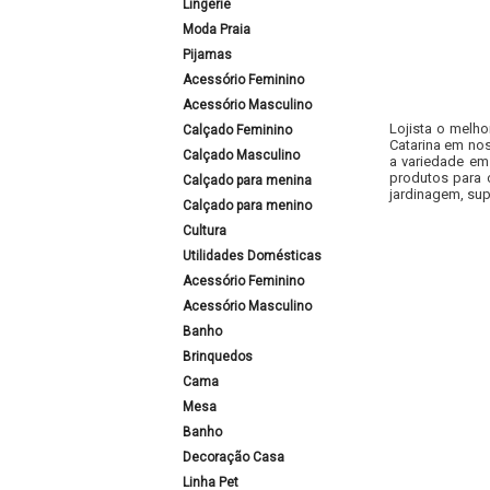
Lingerie
Moda Praia
Pijamas
Acessório Feminino
Acessório Masculino
Lojista o melho
Calçado Feminino
Catarina em nos
Calçado Masculino
a variedade em
produtos para 
Calçado para menina
jardinagem, sup
Calçado para menino
Cultura
Utilidades Domésticas
Acessório Feminino
Acessório Masculino
Banho
Brinquedos
Cama
Mesa
Banho
Decoração Casa
Linha Pet