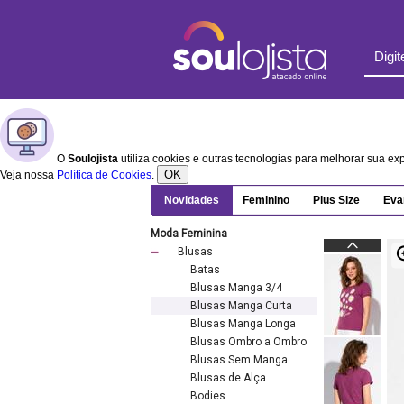
O
Soulojista
utiliza cookies e outras tecnologias para melhorar sua e
OK
Veja nossa
Política de Cookies
.
Novidades
Feminino
Plus Size
Eva
Moda Feminina
Blusas
Batas
Blusas Manga 3/4
Blusas Manga Curta
Blusas Manga Longa
Blusas Ombro a Ombro
Blusas Sem Manga
Blusas de Alça
Bodies