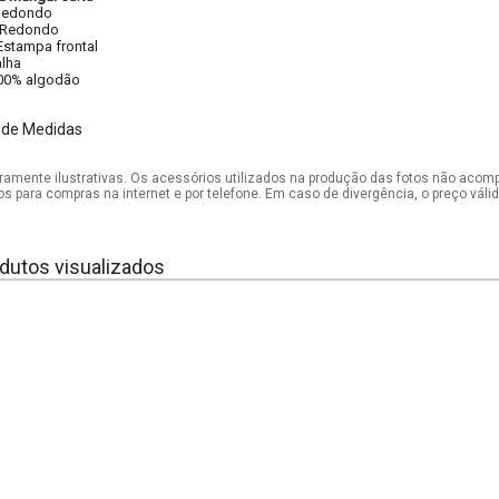
Redondo
Redondo
Estampa frontal
lha
00% algodão
 de Medidas
mente ilustrativas. Os acessórios utilizados na produção das fotos não acom
os para compras na internet e por telefone. Em caso de divergência, o preço vál
dutos visualizados