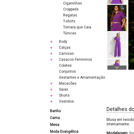
Ciganinhas
Croppeds
Regatas
T-shirts
Tomara que Caia
Túnicas
Body
Calças
Camisas
Casacos Femininos
Coletes
Conjuntos
Gestantes e Amamentação
Macacões
Saias
Shorts
Vestidos
Detalhes d
Banho
Cama
Blusa em tecido
internamente.
Mesa
Moda Evangélica
Modelagem:
So