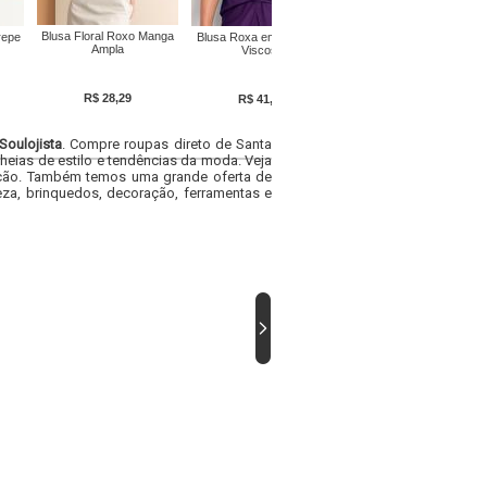
Blusa Floral Roxo Manga
Blusa Violeta com Babado
repe
Blusa Roxa em Malha de
Ampla
Viscose
R$ 28,29
R$ 20,69
R$ 41,39
Soulojista
. Compre roupas direto de Santa
heias de estilo e tendências da moda. Veja
acacão. Também temos uma grande oferta de
za, brinquedos, decoração, ferramentas e