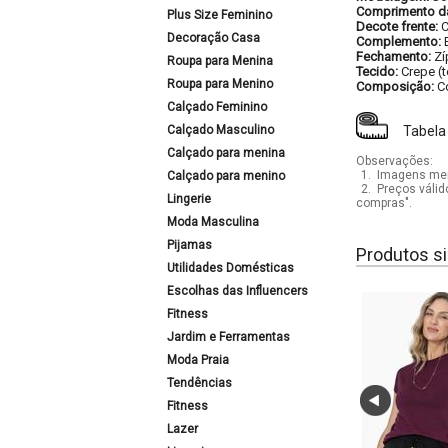
Comprimento d
Plus Size Feminino
Decote frente:
C
Decoração Casa
Complemento:
Fechamento:
Zí
Roupa para Menina
Tecido:
Crepe (
Roupa para Menino
Composição:
C
Calçado Feminino
Calçado Masculino
Tabela
Calçado para menina
Observações:
1.
Imagens mera
Calçado para menino
2.
Preços válid
Lingerie
compras".
Moda Masculina
Pijamas
Produtos si
Utilidades Domésticas
Escolhas das Influencers
Fitness
Jardim e Ferramentas
Moda Praia
Tendências
Fitness
Lazer