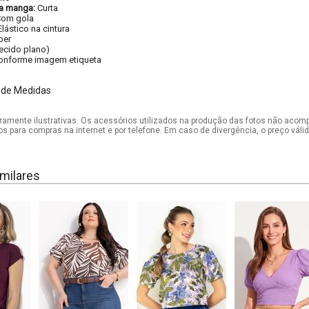
a manga:
Curta
om gola
Elástico na cintura
per
tecido plano)
onforme imagem etiqueta
 de Medidas
mente ilustrativas. Os acessórios utilizados na produção das fotos não acom
os para compras na internet e por telefone. Em caso de divergência, o preço vál
milares