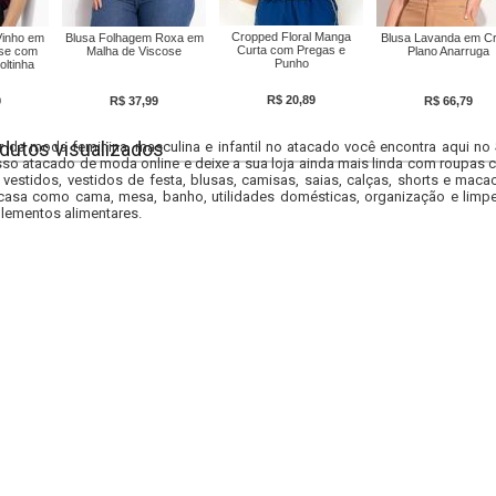
Cropped Floral Manga
Vinho em
Blusa Folhagem Roxa em
Blusa Lavanda em C
Curta com Pregas e
ose com
Malha de Viscose
Plano Anarruga
Punho
ltinha
R$ 20,89
9
R$ 37,99
R$ 66,79
dutos visualizados
r da moda feminina, masculina e infantil no atacado você encontra aqui no
so atacado de moda online e deixe a sua loja ainda mais linda com roupas c
 vestidos, vestidos de festa, blusas, camisas, saias, calças, shorts e m
casa como cama, mesa, banho, utilidades domésticas, organização e limpe
lementos alimentares.