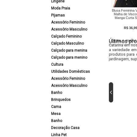
Lingerie
Moda Praia
Blusa Feminina 
Malha de Visc
Pijamas
Manga Curta So
Acessório Feminino
R$ 36,9
Acessório Masculino
Calçado Feminino
Últimos pro
Lojista o melho
Calçado Masculino
Catarina em nos
a variedade em
Calçado para menina
produtos para 
Calçado para menino
jardinagem, sup
Cultura
Utilidades Domésticas
Acessório Feminino
Acessório Masculino
Banho
Brinquedos
Cama
Mesa
Banho
Decoração Casa
Linha Pet