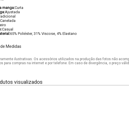
a manga:
Curta
ga:
Ajustada
radicional
 Canelada
eiro
o:
Casual
erial:
65% Poliéster, 31% Viscose, 4% Elastano
 de Medidas
mente ilustrativas. Os acessórios utilizados na produção das fotos não acom
os para compras na internet e por telefone. Em caso de divergência, o preço vál
dutos visualizados