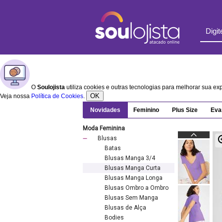
O
Soulojista
utiliza cookies e outras tecnologias para melhorar sua e
OK
Veja nossa
Política de Cookies
.
Novidades
Feminino
Plus Size
Eva
Moda Feminina
Blusas
Batas
Blusas Manga 3/4
Blusas Manga Curta
Blusas Manga Longa
Blusas Ombro a Ombro
Blusas Sem Manga
Blusas de Alça
Bodies