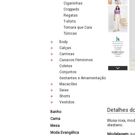
Ciganinhas
Croppeds
Regatas
T-shirts
Tomara que Caia
Túnicas
Body
Calças
Camisas
Casacos Femininos
Coletes
Conjuntos
Gestantes e Amamentação
Macacões
Saias
Shorts
Vestidos
Detalhes d
Banho
Cama
Blusa roxa, mod
elastano.
Mesa
Moda Evangélica
Modelagem:
Ju