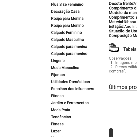
Decote frente:
V
Plus Size Feminino
Comprimento d
Decoração Casa
Modelo da man
Comprimento:
T
Roupa para Menina
Material:
Ribana
Roupa para Menino
Estação:
Ano Int
Situação de Us
Calçado Feminino
Composição Mat
Calçado Masculino
Calçado para menina
Tabela
Calçado para menino
Observações:
Lingerie
1.
Imagens mera
2.
Preços válid
Moda Masculina
compras".
Pijamas
Utilidades Domésticas
Últimos pro
Escolhas das Influencers
Fitness
Jardim e Ferramentas
Moda Praia
Tendências
Fitness
Lazer