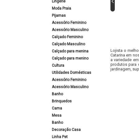
Lingerie
Moda Praia
Pijamas
Acessório Feminino
Acessório Masculino
Calçado Feminino
Calçado Masculino
Lojista o melho
Calçado para menina
Catarina em nos
Calçado para menino
a variedade em
produtos para 
Cultura
jardinagem, sup
Utilidades Domésticas
Acessório Feminino
Acessório Masculino
Banho
Brinquedos
Cama
Mesa
Banho
Decoração Casa
Linha Pet