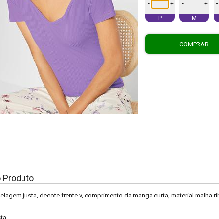
-
-
-
+
+
P
M
COMPRAR
o Produto
elagem justa, decote frente v, comprimento da manga curta, material malha ri
sta