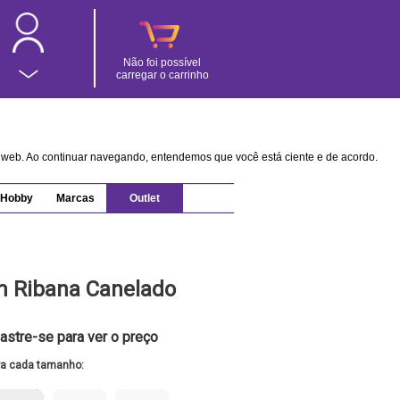
Não foi possível
carregar o carrinho
na web. Ao continuar navegando, entendemos que você está ciente e de acordo.
Hobby
Marcas
Outlet
m Ribana Canelado
astre-se para ver o preço
ra cada tamanho: