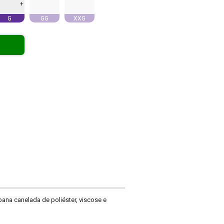
+
G
GG
XXG
bana canelada de poliéster, viscose e