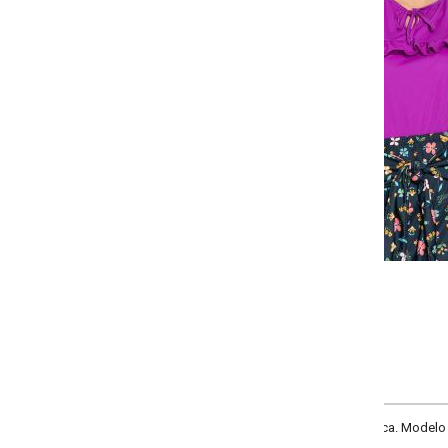
-
-
-
-
+
+
+
P
M
G
GG
COMPRAR
ca. Modelo com decote com gota e detalhe para amarrar, babado sobreposiçã