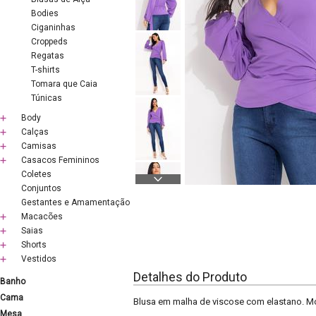
Bodies
Ciganinhas
Croppeds
Regatas
T-shirts
Tomara que Caia
Túnicas
Body
Calças
Camisas
Casacos Femininos
Coletes
Conjuntos
Gestantes e Amamentação
Macacões
Saias
Shorts
Vestidos
Detalhes do Produto
Banho
Cama
Blusa em malha de viscose com elastano. M
Mesa