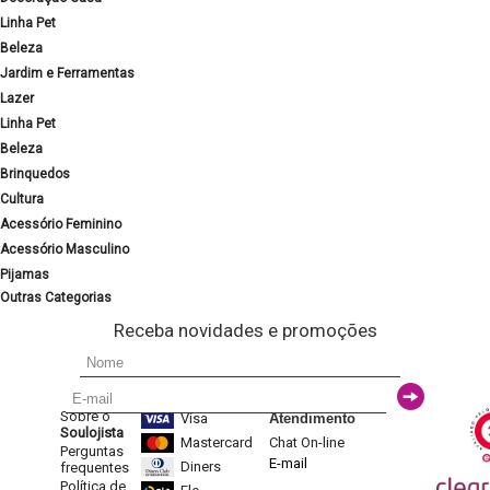
Linha Pet
Beleza
Jardim e Ferramentas
Lazer
Linha Pet
Beleza
Brinquedos
Cultura
Acessório Feminino
Acessório Masculino
Pijamas
Outras Categorias
Receba novidades e promoções
Sobre o
Visa
Atendimento
Soulojista
Mastercard
Chat On-line
Perguntas
E-mail
Diners
frequentes
Política de