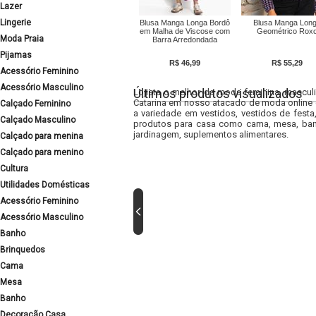
Lazer
Lingerie
Blusa Manga Longa Bordô
Blusa Manga Lon
em Malha de Viscose com
Geométrico Rox
Moda Praia
Barra Arredondada
Pijamas
R$ 46,99
R$ 55,29
Acessório Feminino
Acessório Masculino
Últimos produtos visualizados
Lojista o melhor da moda feminina, masculi
Catarina em nosso atacado de moda online e
Calçado Feminino
a variedade em vestidos, vestidos de fest
Calçado Masculino
produtos para casa como cama, mesa, banh
jardinagem, suplementos alimentares.
Calçado para menina
Calçado para menino
Cultura
Utilidades Domésticas
Acessório Feminino
Acessório Masculino
Banho
Brinquedos
Cama
Mesa
Banho
Decoração Casa