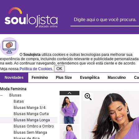
O
Soulojista
utiliza cookies e outras tecnologias para melhorar sua
experiência de compra, incluindo conteúdo relevante e publicidade personalizada
na web. Ao continuar navegando, entendemos que você está ciente e de acordo.
OK
Veja nossa
Política de Cookies
.
Novidades
Feminino
Plus Size
Evangélica
Masculino
Ca
Moda Feminina
Blusas
Batas
Blusas Manga 3/4
Blusas Manga Curta
Blusas Manga Longa
Blusas Ombro a Ombro
Blusas Sem Manga
Blusas de Alça