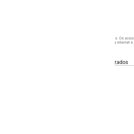
s. Os acessórios utilizados na produção das fotos não acompanham o produto.
internet e por telefone. Em caso de divergência, o preço válido será sempre aq
izados