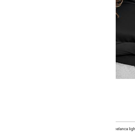
Selecione a quantidade para cada tamanho:
-
-
-
-
+
+
+
P
M
G
GG
COMPRAR
elanca light cor preta. Blusa manga longa.