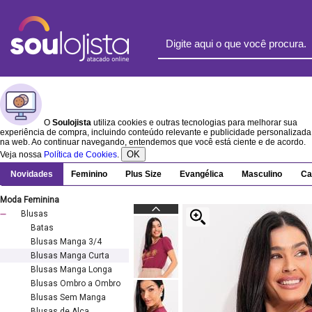
O
Soulojista
utiliza cookies e outras tecnologias para melhorar sua
experiência de compra, incluindo conteúdo relevante e publicidade personalizada
na web. Ao continuar navegando, entendemos que você está ciente e de acordo.
OK
Veja nossa
Política de Cookies
.
Novidades
Feminino
Plus Size
Evangélica
Masculino
Ca
Moda Feminina
Blusas
Batas
Blusas Manga 3/4
Blusas Manga Curta
Blusas Manga Longa
Blusas Ombro a Ombro
Blusas Sem Manga
Blusas de Alça