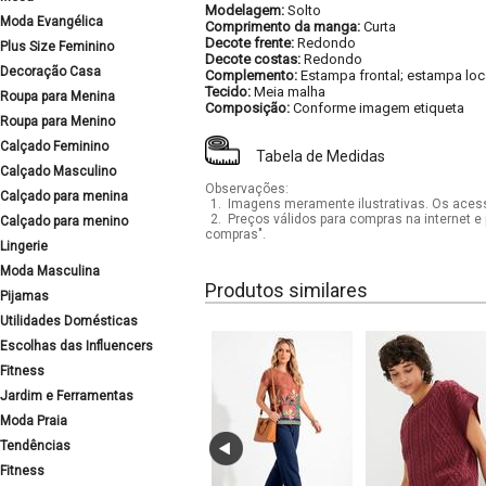
Modelagem:
Solto
Moda Evangélica
Comprimento da manga:
Curta
Decote frente:
Redondo
Plus Size Feminino
Decote costas:
Redondo
Decoração Casa
Complemento:
Estampa frontal; estampa loc
Tecido:
Meia malha
Roupa para Menina
Composição:
Conforme imagem etiqueta
Roupa para Menino
Calçado Feminino
Tabela de Medidas
Calçado Masculino
Observações:
Calçado para menina
1.
Imagens meramente ilustrativas. Os acess
2.
Preços válidos para compras na internet e 
Calçado para menino
compras".
Lingerie
Moda Masculina
Produtos similares
Pijamas
Utilidades Domésticas
Escolhas das Influencers
Fitness
Jardim e Ferramentas
Moda Praia
Tendências
Fitness