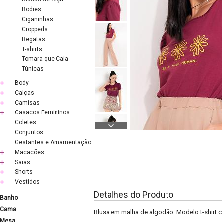
Bodies
Ciganinhas
Croppeds
Regatas
T-shirts
Tomara que Caia
Túnicas
Body
Calças
Camisas
Casacos Femininos
Coletes
Conjuntos
Gestantes e Amamentação
Macacões
Saias
Shorts
Vestidos
Detalhes do Produto
Banho
Cama
Blusa em malha de algodão. Modelo t-shirt 
Mesa