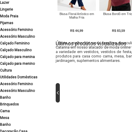
Lazer
Lingerie
Blusa Floral Artístico em
Blusa Bordô em Tri
Moda Praia
Malha Fria
Pijamas
Acessório Feminino
R$ 44,99
R$ 83,59
Acessório Masculino
Últimos produtos visualizados
Lojista o melhor da moda feminina, masculi
Calçado Feminino
Catarina em nosso atacado de moda online e
Calçado Masculino
a variedade em vestidos, vestidos de fest
produtos para casa como cama, mesa, banh
Calçado para menina
jardinagem, suplementos alimentares.
Calçado para menino
Cultura
Utilidades Domésticas
Acessório Feminino
Acessório Masculino
Banho
Brinquedos
Cama
Mesa
Banho
Decoração Casa