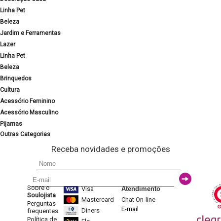
Linha Pet
Beleza
Jardim e Ferramentas
Lazer
Linha Pet
Beleza
Brinquedos
Cultura
Acessório Feminino
Acessório Masculino
Pijamas
Outras Categorias
Receba novidades e promoções
Sobre o
Visa
Atendimento
Soulojista
Mastercard
Chat On-line
Perguntas
E-mail
Diners
frequentes
Política de