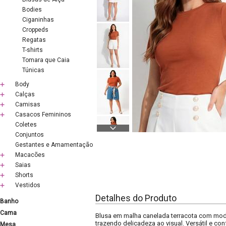
Bodies
Ciganinhas
Croppeds
Regatas
T-shirts
Tomara que Caia
Túnicas
Body
Calças
Camisas
Casacos Femininos
Coletes
Conjuntos
Gestantes e Amamentação
Macacões
Saias
Shorts
Vestidos
Detalhes do Produto
Banho
Cama
Blusa em malha canelada terracota com mod
trazendo delicadeza ao visual. Versátil e co
Mesa