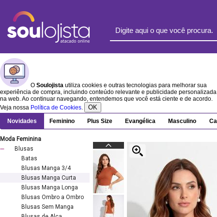
O
Soulojista
utiliza cookies e outras tecnologias para melhorar sua
experiência de compra, incluindo conteúdo relevante e publicidade personalizada
na web. Ao continuar navegando, entendemos que você está ciente e de acordo.
OK
Veja nossa
Política de Cookies
.
Novidades
Feminino
Plus Size
Evangélica
Masculino
Ca
Moda Feminina
Blusas
Batas
Blusas Manga 3/4
Blusas Manga Curta
Blusas Manga Longa
Blusas Ombro a Ombro
Blusas Sem Manga
Blusas de Alça