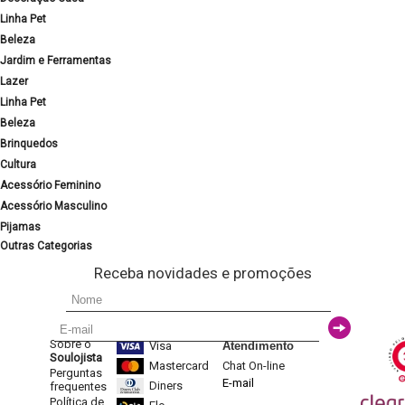
Linha Pet
Beleza
Jardim e Ferramentas
Lazer
Linha Pet
Beleza
Brinquedos
Cultura
Acessório Feminino
Acessório Masculino
Pijamas
Outras Categorias
Receba novidades e promoções
Sobre o
Visa
Atendimento
Soulojista
Mastercard
Chat On-line
Perguntas
E-mail
Diners
frequentes
Política de