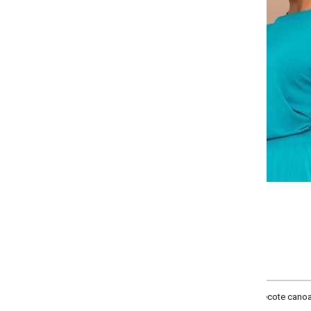
-
+
P
M
G
GG
COMPRAR
ecote canoa, manga curta com babado, comprimento básico, material malha d