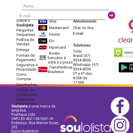
Sobre o
Visa
Atendimento
Soulojista
Mastercard
Chat On-line
Perguntas
E-mail
Diners
frequentes
Política de
Elo
Vendas
Telefones
Hipercard
Entrega
Todo
Boleto
Formas de
Brasil (47)
bancário à
Pagamento
3334-8336
vista e a prazo
Whatsapp (47)
Segurança e
Transferência
3334-8336
Privacidade
Bradesco
2ª a 6ª das
Como
8:00h às
Comprar
17:00h
Devoluções
Código do
consumidor
Política de
Privacidade
Soulojista
é uma marca da
empresa:
Posthaus Ltda
CNPJ:80.462.138/0001-41
Endereço: Rua Werner Duwe,
202
Bairro Badenfurt -