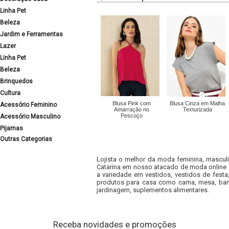
Linha Pet
Beleza
Jardim e Ferramentas
Lazer
Linha Pet
Beleza
Brinquedos
Cultura
Blusa Pink com
Blusa Cinza em Malha
Acessório Feminino
Amarração no
Texturizada
Pescoço
Acessório Masculino
Pijamas
Outras Categorias
Lojista o melhor da moda feminina, masculi
Catarina em nosso atacado de moda online e
a variedade em vestidos, vestidos de fest
produtos para casa como cama, mesa, banh
jardinagem, suplementos alimentares.
Receba novidades e promoções