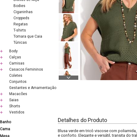
Bodies
Ciganinhas
Croppeds
Regatas
T-shirts
Tomara que Caia
Túnicas
Body
Calças
Camisas
Casacos Femininos
Coletes
Conjuntos
Gestantes e Amamentação
Macacões
Saias
Shorts
Vestidos
Detalhes do Produto
Banho
Cama
Blusa verde em tricô viscose com poliamida
e conforto. Elegante e versátil, transita do 
Mesa