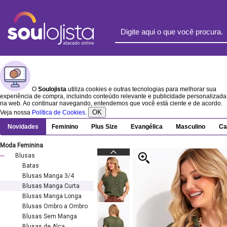
O
Soulojista
utiliza cookies e outras tecnologias para melhorar sua
experiência de compra, incluindo conteúdo relevante e publicidade personalizada
na web. Ao continuar navegando, entendemos que você está ciente e de acordo.
OK
Veja nossa
Política de Cookies
.
Novidades
Feminino
Plus Size
Evangélica
Masculino
Ca
Moda Feminina
Blusas
Batas
Blusas Manga 3/4
Blusas Manga Curta
Blusas Manga Longa
Blusas Ombro a Ombro
Blusas Sem Manga
Blusas de Alça