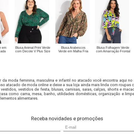
te em
Blusa Animal Print Verde
Blusa Arabescos
Blusa Folhagem Verde
zada
com Decote V Plus Size
Verde em Malha Fria
com Amarração Frontal
r da moda feminina, masculina e infantil no atacado você encontra aqui no
so atacado de moda online e deixe a sua loja ainda mais linda com roupas c
 vestidos, vestidos de festa, blusas, camisas, saias, calças, shorts e m
casa como cama, mesa, banho, utilidades domésticas, organização e limpe
lementos alimentares.
Receba novidades e promoções