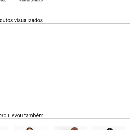
etado
Material Sintético
dutos visualizados
rou levou também