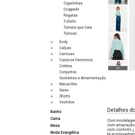
Ciganinhas
Croppeds
Regatas
T-shirts
Tomara que Caia
Túnicas
Body
Calças
Camisas
Casacos Femininos
Coletes
Conjuntos
Gestantes e Amamentação
Macacões
Saias
Shorts
Vestidos
Detalhes d
Banho
Cama
Com modelagem 
com amarração p
Mesa
com conforto ¿ 
Moda Evangélica
te acompanham 