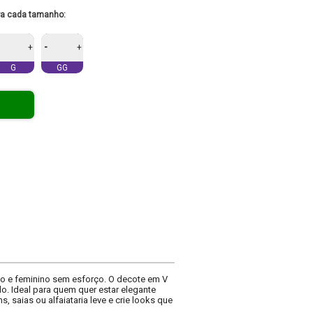
ra cada tamanho:
-
+
+
G
GG
o e feminino sem esforço. O decote em V
do. Ideal para quem quer estar elegante
saias ou alfaiataria leve e crie looks que