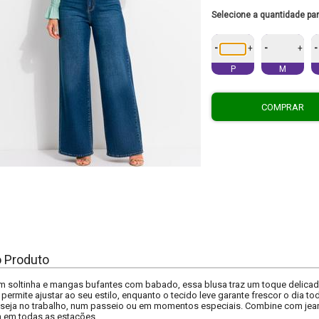
Selecione a quantidade pa
-
-
-
+
+
P
M
COMPRAR
o Produto
soltinha e mangas bufantes com babado, essa blusa traz um toque delicad
ermite ajustar ao seu estilo, enquanto o tecido leve garante frescor o dia to
seja no trabalho, num passeio ou em momentos especiais. Combine com jeans, 
em todas as estações.