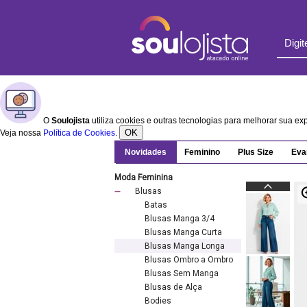
O
Soulojista
utiliza cookies e outras tecnologias para melhorar sua e
OK
Veja nossa
Política de Cookies
.
Novidades
Feminino
Plus Size
Eva
Moda Feminina
Blusas
Batas
Blusas Manga 3/4
Blusas Manga Curta
Blusas Manga Longa
Blusas Ombro a Ombro
Blusas Sem Manga
Blusas de Alça
Bodies