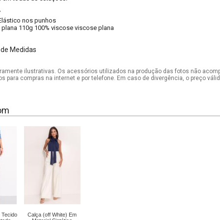
V
Elástico nos punhos
 plana 110g 100% viscose viscose plana
 de Medidas
mente ilustrativas. Os acessórios utilizados na produção das fotos não acom
os para compras na internet e por telefone. Em caso de divergência, o preço vál
om
 Tecido
Calça (off White) Em