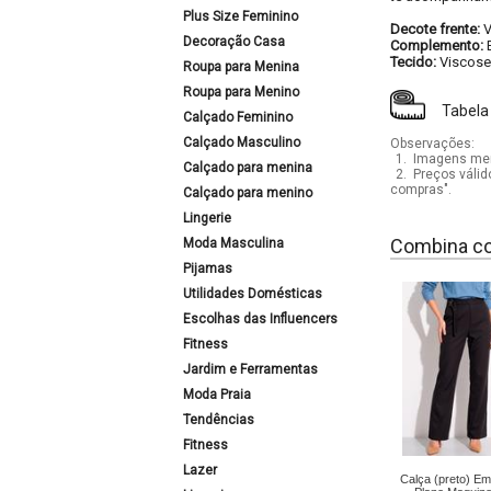
Plus Size Feminino
Decote frente:
Decoração Casa
Complemento:
Tecido:
Viscose
Roupa para Menina
Roupa para Menino
Tabela
Calçado Feminino
Calçado Masculino
Observações:
1.
Imagens mera
Calçado para menina
2.
Preços válid
compras".
Calçado para menino
Lingerie
Combina c
Moda Masculina
Pijamas
Utilidades Domésticas
Escolhas das Influencers
Fitness
Jardim e Ferramentas
Moda Praia
Tendências
Fitness
Lazer
Calça (preto) Em