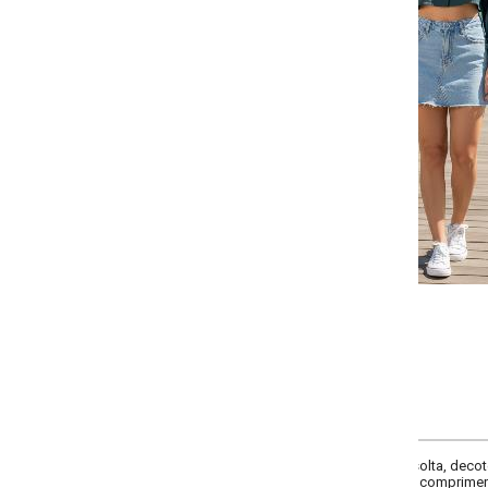
-
-
-
-
+
+
+
P
M
G
GG
COMPRAR
olta, decote frente com gola, comprimento da manga longa, manga com punh
 comprimento cropped, fechamento em botões, material viscose plana. Ten