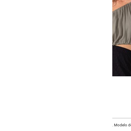
Selecione a quantidade para cada tamanho:
-
-
-
+
+
P
M
G
GG
COMPRAR
e. Modelo decote ombro a ombro, mangas 3/4 bufantes com elástico, com re