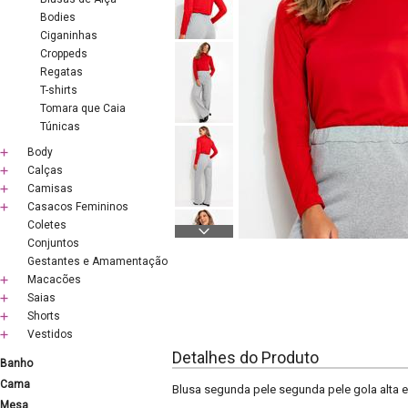
Bodies
Ciganinhas
Croppeds
Regatas
T-shirts
Tomara que Caia
Túnicas
Body
Calças
Camisas
Casacos Femininos
Coletes
Conjuntos
Gestantes e Amamentação
Macacões
Saias
Shorts
Vestidos
Detalhes do Produto
Banho
Cama
Blusa segunda pele segunda pele gola alta e
Mesa