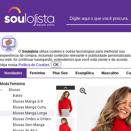
O
Soulojista
utiliza cookies e outras tecnologias para melhorar sua
experiência de compra, incluindo conteúdo relevante e publicidade personalizada
na web. Ao continuar navegando, entendemos que você está ciente e de acordo.
OK
Veja nossa
Política de Cookies
.
Novidades
Feminino
Plus Size
Evangélica
Masculino
Ca
Moda Feminina
Blusas
Batas
Blusas Manga 3/4
Blusas Manga Curta
Blusas Manga Longa
Blusas Ombro a Ombro
Blusas Sem Manga
Blusas de Alça