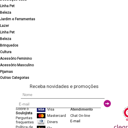
Linha Pet
Beleza
Jardim e Ferramentas
Lazer
Linha Pet
Beleza
Brinquedos
Cultura
Acessório Feminino
Acessório Masculino
Pijamas
Outras Categorias
Receba novidades e promoções
Sobre o
Visa
Atendimento
Soulojista
Mastercard
Chat On-line
Perguntas
E-mail
Diners
frequentes
Política de