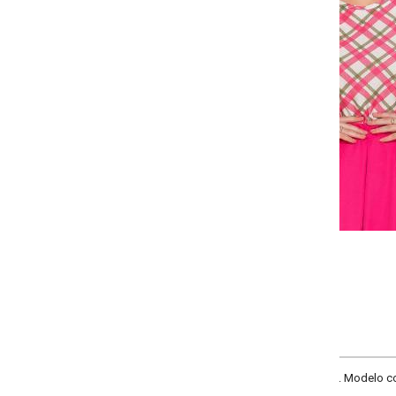
-
-
-
-
+
+
+
P
M
G
GG
COMPRAR
. Modelo com decote redondo, manga 3/4 estilo sino com detalhe decorativo 