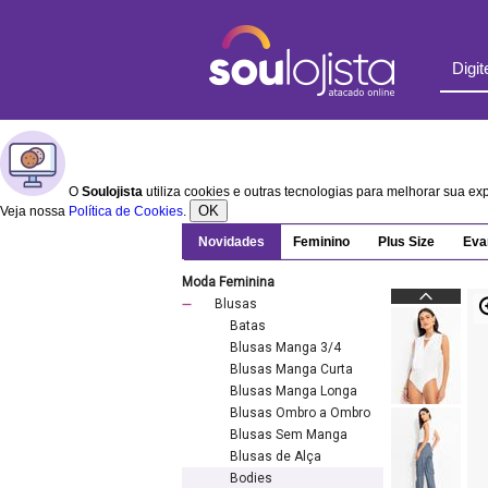
O
Soulojista
utiliza cookies e outras tecnologias para melhorar sua e
OK
Veja nossa
Política de Cookies
.
Novidades
Feminino
Plus Size
Eva
Moda Feminina
Blusas
Batas
Blusas Manga 3/4
Blusas Manga Curta
Blusas Manga Longa
Blusas Ombro a Ombro
Blusas Sem Manga
Blusas de Alça
Bodies