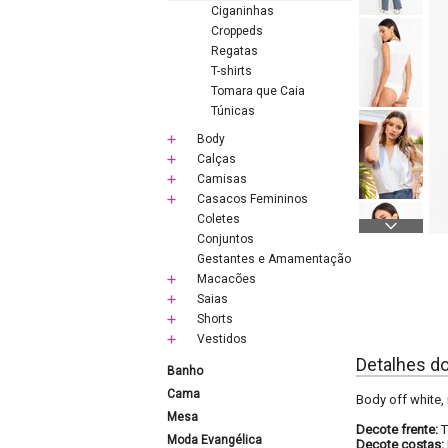
Ciganinhas
Croppeds
Regatas
T-shirts
Tomara que Caia
Túnicas
Body
Calças
Camisas
Casacos Femininos
Coletes
Conjuntos
Gestantes e Amamentação
Macacões
Saias
Shorts
Vestidos
Detalhes d
Banho
Cama
Body off white,
Mesa
Decote frente:
T
Moda Evangélica
Decote costas: