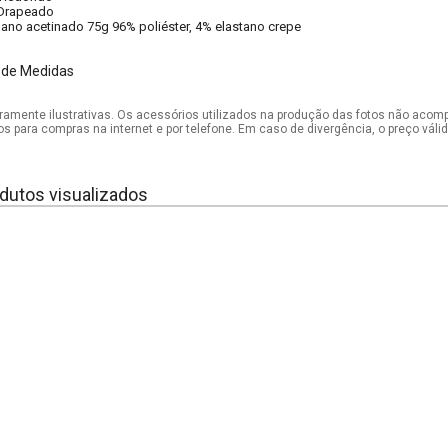
Drapeado
lano acetinado 75g 96% poliéster, 4% elastano crepe
 de Medidas
mente ilustrativas. Os acessórios utilizados na produção das fotos não acom
os para compras na internet e por telefone. Em caso de divergência, o preço vál
dutos visualizados