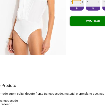
-
-
-
+
+
P
M
COMPRAR
o Produto
 modelagem solta, decote frente transpassado, material crepe plano acetinad
ranspassado
Redondo