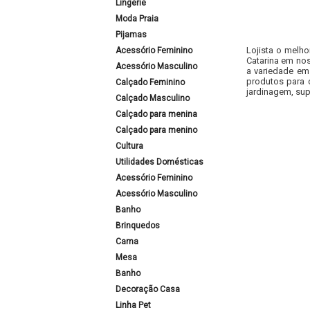
Lingerie
Moda Praia
Pijamas
Lojista o melho
Acessório Feminino
Catarina em nos
Acessório Masculino
a variedade em
produtos para 
Calçado Feminino
jardinagem, sup
Calçado Masculino
Calçado para menina
Calçado para menino
Cultura
Utilidades Domésticas
Acessório Feminino
Acessório Masculino
Banho
Brinquedos
Cama
Mesa
Banho
Decoração Casa
Linha Pet