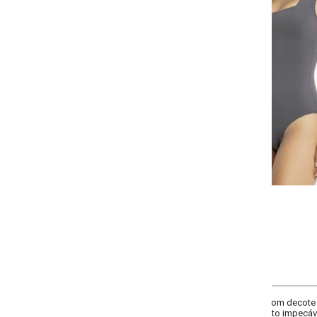
-
-
-
-
+
+
+
P
M
G
GG
COMPRAR
com decote quadrado e modelagem sem mangas. Sofisticado e moderno, é id
to impecável.