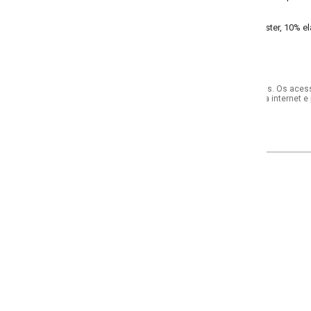
ster, 10% elastano liganete - meia malha
s. Os acessórios utilizados na produção das fotos não acompanham o produto.
internet e por telefone. Em caso de divergência, o preço válido será sempre aq