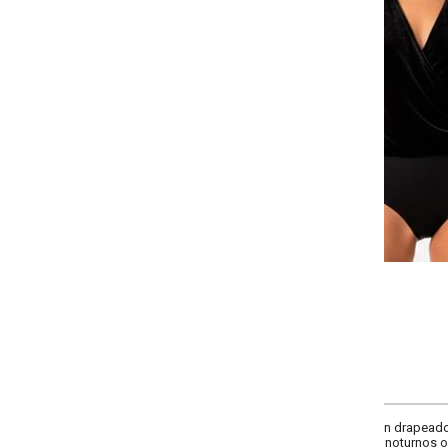
-
-
-
-
+
+
+
P
M
G
GG
COMPRAR
n drapeado que adiciona sofisticação e elegância. Modelagem ajustada ao co
s noturnos ou ocasiões especiais, proporcionando conforto e estilo em uma ú