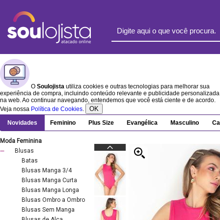
O
Soulojista
utiliza cookies e outras tecnologias para melhorar sua
experiência de compra, incluindo conteúdo relevante e publicidade personalizada
na web. Ao continuar navegando, entendemos que você está ciente e de acordo.
OK
Veja nossa
Política de Cookies
.
Novidades
Feminino
Plus Size
Evangélica
Masculino
Ca
Moda Feminina
Blusas
Batas
Blusas Manga 3/4
Blusas Manga Curta
Blusas Manga Longa
Blusas Ombro a Ombro
Blusas Sem Manga
Blusas de Alça