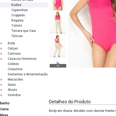
Bodies
Ciganinhas
Croppeds
Regatas
T-shirts
Tomara que Caia
Túnicas
Body
Calças
Camisas
Casacos Femininos
Coletes
Conjuntos
Gestantes e Amamentação
Macacões
Saias
Shorts
Vestidos
Detalhes do Produto
Banho
Cama
Body em ribana. Modelo com decote frente 
Mesa