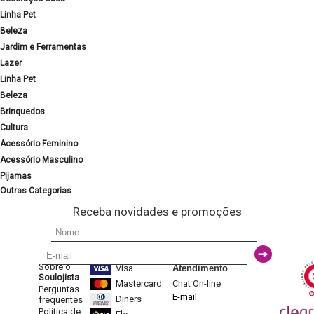
Linha Pet
Beleza
Jardim e Ferramentas
Lazer
Linha Pet
Beleza
Brinquedos
Cultura
Acessório Feminino
Acessório Masculino
Pijamas
Outras Categorias
Receba novidades e promoções
Sobre o
Visa
Atendimento
Soulojista
Mastercard
Chat On-line
Perguntas
E-mail
Diners
frequentes
Política de