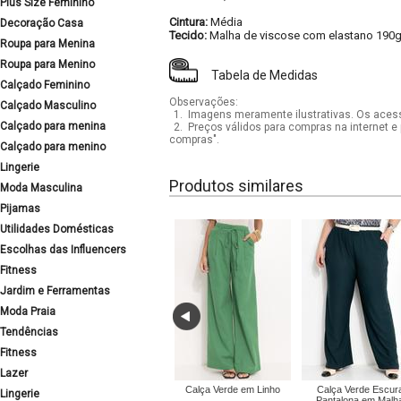
Plus Size Feminino
Cintura:
Média
Decoração Casa
Tecido:
Malha de viscose com elastano 190g
Roupa para Menina
Roupa para Menino
Tabela de Medidas
Calçado Feminino
Observações:
Calçado Masculino
1.
Imagens meramente ilustrativas. Os acess
Calçado para menina
2.
Preços válidos para compras na internet e 
compras".
Calçado para menino
Lingerie
Produtos similares
Moda Masculina
Pijamas
Utilidades Domésticas
Escolhas das Influencers
Fitness
Jardim e Ferramentas
Moda Praia
Tendências
Fitness
Lazer
Calça Verde em Linho
Calça Verde Escur
Lingerie
Pantalona em Malh