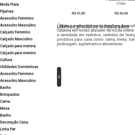
Crepe
Moda Praia
Pijamas
R$ 97,89
R$ 60,09
Acessório Feminino
Acessório Masculino
Últimos produtos visualizados
Lojista o melhor da moda feminina, masculi
Catarina em nosso atacado de moda online e
Calçado Feminino
a variedade em vestidos, vestidos de fest
Calçado Masculino
produtos para casa como cama, mesa, banh
jardinagem, suplementos alimentares.
Calçado para menina
Calçado para menino
Cultura
Utilidades Domésticas
Acessório Feminino
Acessório Masculino
Banho
Brinquedos
Cama
Mesa
Banho
Decoração Casa
Linha Pet