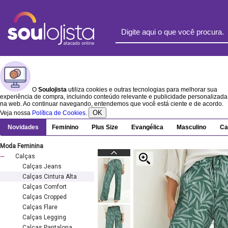
O
Soulojista
utiliza cookies e outras tecnologias para melhorar sua
experiência de compra, incluindo conteúdo relevante e publicidade personalizada
na web. Ao continuar navegando, entendemos que você está ciente e de acordo.
OK
Veja nossa
Política de Cookies
.
Novidades
Feminino
Plus Size
Evangélica
Masculino
Ca
Moda Feminina
Calças
Calças Jeans
Calças Cintura Alta
Calças Comfort
Calças Cropped
Calças Flare
Calças Legging
Calças Pantalona