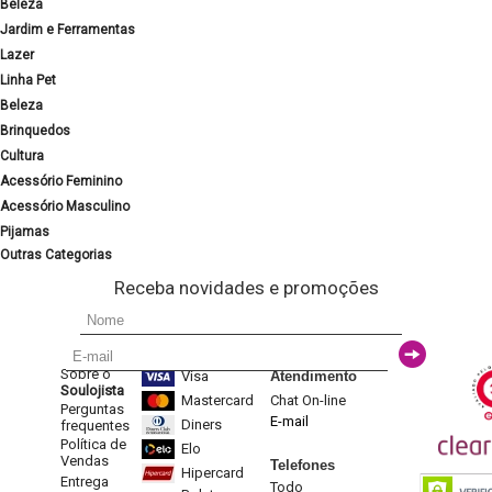
Beleza
Jardim e Ferramentas
Lazer
Linha Pet
Beleza
Brinquedos
Cultura
Acessório Feminino
Acessório Masculino
Pijamas
Outras Categorias
Receba novidades e promoções
Sobre o
Visa
Atendimento
Soulojista
Mastercard
Chat On-line
Perguntas
E-mail
Diners
frequentes
Política de
Elo
Vendas
Telefones
Hipercard
Entrega
Todo