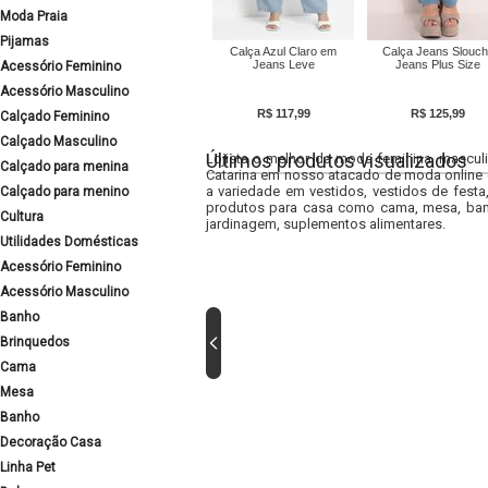
Moda Praia
Pijamas
Calça Azul Claro em
Calça Jeans Slouc
Jeans Leve
Jeans Plus Size
Acessório Feminino
Acessório Masculino
R$ 117,99
R$ 125,99
Calçado Feminino
Calçado Masculino
Últimos produtos visualizados
Lojista o melhor da moda feminina, masculi
Calçado para menina
Catarina em nosso atacado de moda online e
a variedade em vestidos, vestidos de fest
Calçado para menino
produtos para casa como cama, mesa, banh
Cultura
jardinagem, suplementos alimentares.
Utilidades Domésticas
Acessório Feminino
Acessório Masculino
Banho
Brinquedos
Cama
Mesa
Banho
Decoração Casa
Linha Pet