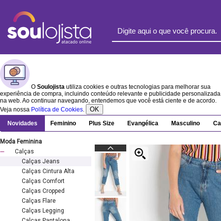
O
Soulojista
utiliza cookies e outras tecnologias para melhorar sua
experiência de compra, incluindo conteúdo relevante e publicidade personalizada
na web. Ao continuar navegando, entendemos que você está ciente e de acordo.
OK
Veja nossa
Política de Cookies
.
Novidades
Feminino
Plus Size
Evangélica
Masculino
Ca
Moda Feminina
Calças
Calças Jeans
Calças Cintura Alta
Calças Comfort
Calças Cropped
Calças Flare
Calças Legging
Calças Pantalona