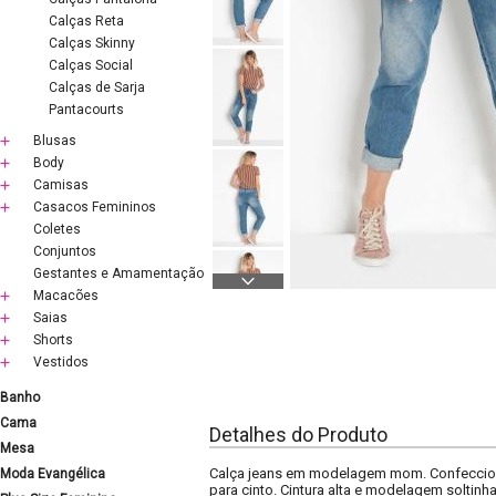
Calças Reta
Calças Skinny
Calças Social
Calças de Sarja
Pantacourts
Blusas
Body
Camisas
Casacos Femininos
Coletes
Conjuntos
Gestantes e Amamentação
Macacões
Saias
Shorts
Vestidos
Banho
Cama
Detalhes do Produto
Mesa
Calça jeans em modelagem mom. Confecciona
Moda Evangélica
para cinto. Cintura alta e modelagem soltinha