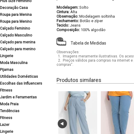
Plus Size Feminino
Modelagem:
Solto
Decoração Casa
Cintura:
Alta
Roupa para Menina
Observação:
Modelagem soltinha
Fechamento:
Botão e zíper
Roupa para Menino
Tecido:
Jeans
Calçado Feminino
Composição:
100% algodão
Calçado Masculino
Calçado para menina
Tabela de Medidas
Calçado para menino
Observações:
Lingerie
1.
Imagens meramente ilustrativas. Os acess
2.
Preços válidos para compras na internet e 
Moda Masculina
compras".
Pijamas
Utilidades Domésticas
Produtos similares
Escolhas das Influencers
Fitness
Jardim e Ferramentas
Moda Praia
Tendências
Fitness
Lazer
Lingerie