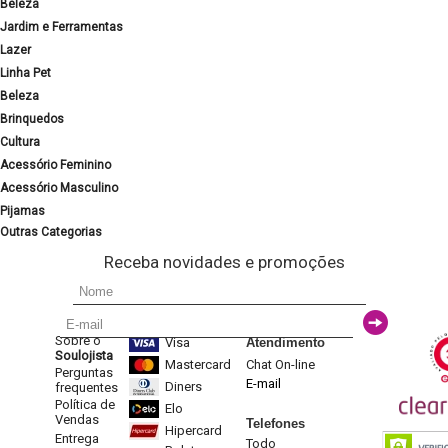
Beleza
Jardim e Ferramentas
Lazer
Linha Pet
Beleza
Brinquedos
Cultura
Acessório Feminino
Acessório Masculino
Pijamas
Outras Categorias
Receba novidades e promoções
Sobre o
Visa
Atendimento
Soulojista
Mastercard
Chat On-line
Perguntas
E-mail
Diners
frequentes
Política de
Elo
Vendas
Telefones
Hipercard
Entrega
Todo