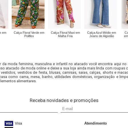
te em
Calça Floral Verde em
Calça Floral Maxi em
Calça Azul Médio em
Ca
Poliflex
Malha Fria
Jeans de Algodão
em
r da moda feminina, masculina e infantil no atacado você encontra aqui no
so atacado de moda online e deixe a sua loja ainda mais linda com roupas c
 vestidos, vestidos de festa, blusas, camisas, saias, calças, shorts e m
casa como cama, mesa, banho, utilidades domésticas, organização e limpe
lementos alimentares.
Receba novidades e promoções
Visa
Atendimento