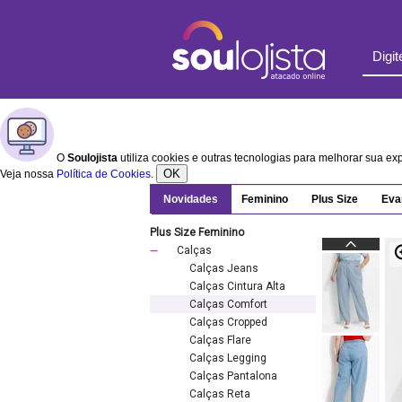
O
Soulojista
utiliza cookies e outras tecnologias para melhorar sua e
OK
Veja nossa
Política de Cookies
.
Novidades
Feminino
Plus Size
Eva
Plus Size Feminino
Calças
Calças Jeans
Calças Cintura Alta
Calças Comfort
Calças Cropped
Calças Flare
Calças Legging
Calças Pantalona
Calças Reta