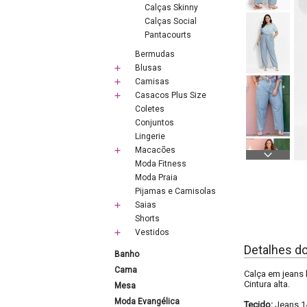
Calças Skinny
Calças Social
Pantacourts
Bermudas
Blusas
Camisas
Casacos Plus Size
Coletes
Conjuntos
Lingerie
Macacões
Moda Fitness
Moda Praia
Pijamas e Camisolas
Saias
Shorts
Vestidos
Detalhes d
Banho
Cama
Calça em jeans 
Cintura alta.
Mesa
Moda Evangélica
Tecido:
Jeans 1