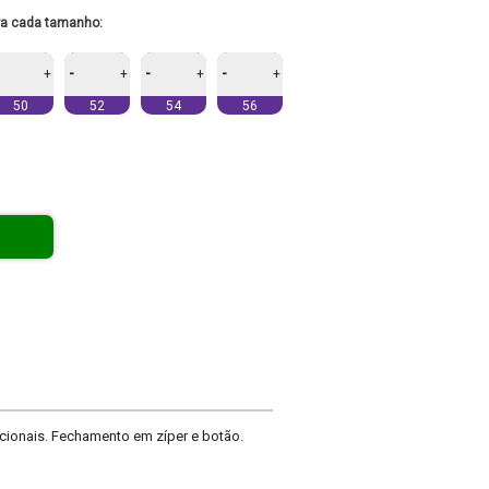
ra cada tamanho:
-
-
-
+
+
+
+
50
52
54
56
ncionais. Fechamento em zíper e botão.