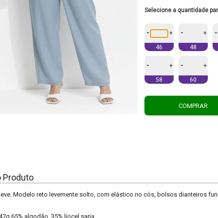
Selecione a quantidade pa
-
-
-
+
+
46
48
-
-
+
+
58
60
COMPRAR
o Produto
leve. Modelo reto levemente solto, com elástico no cós, bolsos dianteiros fu
47g 65% algodão, 35% liocel sarja