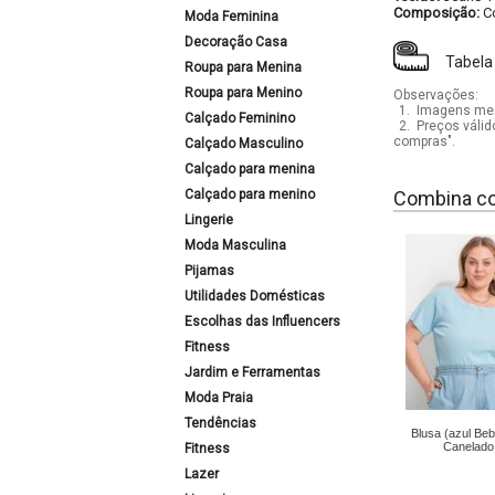
Composição:
C
Moda Feminina
Decoração Casa
Tabela
Roupa para Menina
Roupa para Menino
Observações:
1.
Imagens mera
Calçado Feminino
2.
Preços válid
compras".
Calçado Masculino
Calçado para menina
Calçado para menino
Combina c
Lingerie
Moda Masculina
Pijamas
Utilidades Domésticas
Escolhas das Influencers
Fitness
Jardim e Ferramentas
Moda Praia
Tendências
Blusa (azul Be
Canelado
Fitness
Lazer