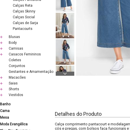
Calças Reta
Calças Skinny
Calças Social
Calças de Sarja
Pantacourts
Blusas
Body
Camisas
Casacos Femininos
Coletes
Conjuntos
Gestantes e Amamentação
Macacões
Saias
Shorts
Vestidos
Banho
Cama
Detalhes do Produto
Mesa
Calça comprimento pantacourt e modelagem 
Moda Evangélica
cós e pregas, com bolsos faca funcionais e b