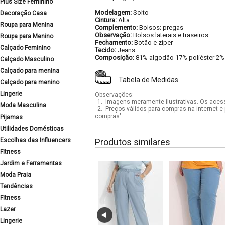
Plus Size Feminino
Modelagem:
Solto
Decoração Casa
Cintura:
Alta
Roupa para Menina
Complemento:
Bolsos; pregas
Observação:
Bolsos laterais e traseiros
Roupa para Menino
Fechamento:
Botão e zíper
Calçado Feminino
Tecido:
Jeans
Composição:
81% algodão 17% poliéster 2%
Calçado Masculino
Calçado para menina
Tabela de Medidas
Calçado para menino
Lingerie
Observações:
1.
Imagens meramente ilustrativas. Os acess
Moda Masculina
2.
Preços válidos para compras na internet e 
compras".
Pijamas
Utilidades Domésticas
Escolhas das Influencers
Produtos similares
Fitness
Jardim e Ferramentas
Moda Praia
Tendências
Fitness
Lazer
Lingerie