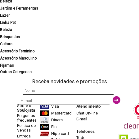
Beleza
Jardim e Ferramentas
Lazer
Linha Pet
Beleza
Brinquedos
Cultura
Acessório Feminino
Acessório Masculino
Pijamas
Outras Categorias
Receba novidades e promoções
Sobre o
Visa
Atendimento
Soulojista
Mastercard
Chat On-line
Perguntas
E-mail
Diners
frequentes
Política de
Elo
Vendas
Telefones
Hipercard
Entrega
Todo