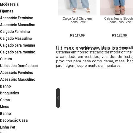
Moda Praia
Pijamas
Acessório Feminino
Calça Azul Claro em
Calça Jeans Slouc
Jeans Leve
Jeans Plus Size
Acessório Masculino
Calçado Feminino
R$ 117,99
R$ 125,99
Calçado Masculino
Calçado para menina
Últimos produtos visualizados
Lojista o melhor da moda feminina, masculi
Catarina em nosso atacado de moda online e
Calçado para menino
a variedade em vestidos, vestidos de fest
Cultura
produtos para casa como cama, mesa, banh
jardinagem, suplementos alimentares.
Utilidades Domésticas
Acessório Feminino
Acessório Masculino
Banho
Brinquedos
Cama
Mesa
Banho
Decoração Casa
Linha Pet