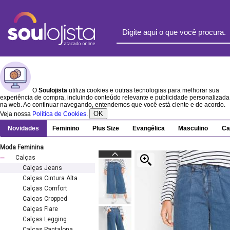
O
Soulojista
utiliza cookies e outras tecnologias para melhorar sua
experiência de compra, incluindo conteúdo relevante e publicidade personalizada
na web. Ao continuar navegando, entendemos que você está ciente e de acordo.
OK
Veja nossa
Política de Cookies
.
Novidades
Feminino
Plus Size
Evangélica
Masculino
Ca
Moda Feminina
Calças
Calças Jeans
Calças Cintura Alta
Calças Comfort
Calças Cropped
Calças Flare
Calças Legging
Calças Pantalona