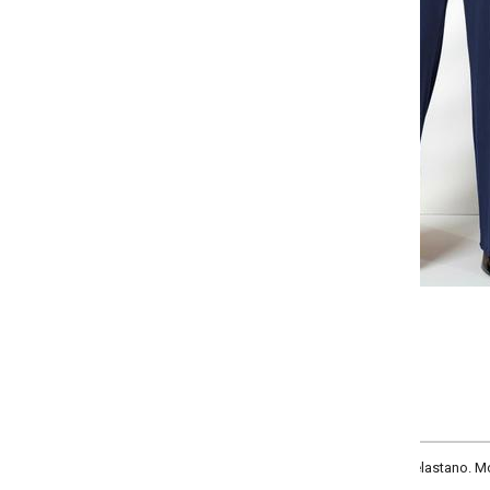
-
-
-
-
+
+
+
P
M
G
GG
COMPRAR
stano. Modelo pantalona com elástico no cós, bolsos funcionais e nervuras fr