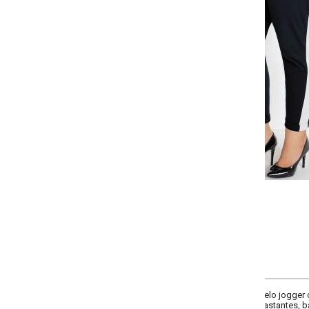
Selecione a quantidade para cada tamanho:
-
-
-
-
+
+
+
G
GG
XXG
XLG
COMPRAR
o jogger cropped. Cintura com elástico e detalhe de amarração não funciona
astantes, barra dobrada. Cintura alta.