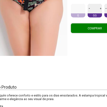
-
-
+
G
GG
COMPRAR
o Produto
iquíni oferece conforto e estilo para os dias ensolarados. A estampa tropical 
rme e elegância ao seu visual de praia.
sta