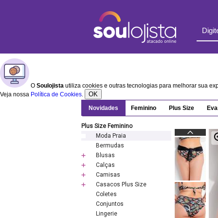
O
Soulojista
utiliza cookies e outras tecnologias para melhorar sua e
OK
Veja nossa
Política de Cookies
.
Novidades
Feminino
Plus Size
Eva
Plus Size Feminino
Moda Praia
Bermudas
Blusas
Calças
Camisas
Casacos Plus Size
Coletes
Conjuntos
Lingerie