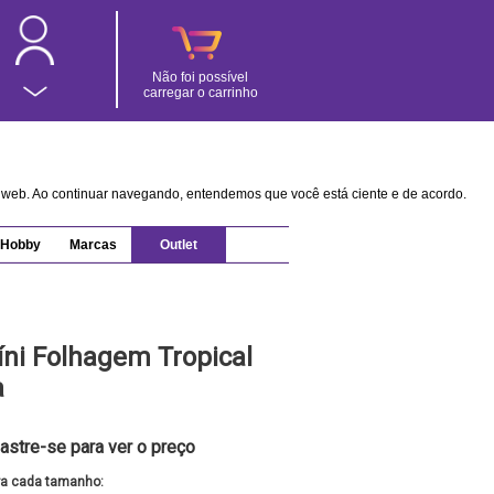
Não foi possível
carregar o carrinho
na web. Ao continuar navegando, entendemos que você está ciente e de acordo.
Hobby
Marcas
Outlet
íni Folhagem Tropical
a
astre-se para ver o preço
ra cada tamanho: