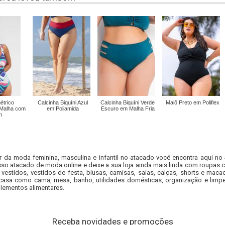
trico
Calcinha Biquíni Azul
Calcinha Biquíni Verde
Maiô Preto em Poliflex
 Malha com
em Poliamida
Escuro em Malha Fria
n
r da moda feminina, masculina e infantil no atacado você encontra aqui no
so atacado de moda online e deixe a sua loja ainda mais linda com roupas c
 vestidos, vestidos de festa, blusas, camisas, saias, calças, shorts e m
casa como cama, mesa, banho, utilidades domésticas, organização e limpe
lementos alimentares.
Receba novidades e promoções