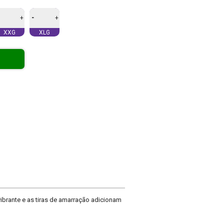
-
+
+
XXG
XLG
vibrante e as tiras de amarração adicionam