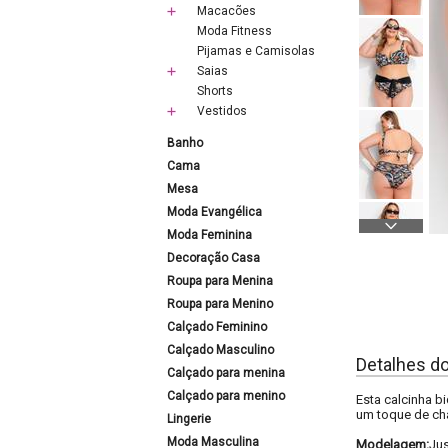
Macacões
Moda Fitness
Pijamas e Camisolas
Saias
Shorts
Vestidos
Banho
Cama
Mesa
Moda Evangélica
Moda Feminina
Decoração Casa
Roupa para Menina
Roupa para Menino
Calçado Feminino
Calçado Masculino
Detalhes d
Calçado para menina
Calçado para menino
Esta calcinha b
um toque de cha
Lingerie
Moda Masculina
Modelagem:
Ju