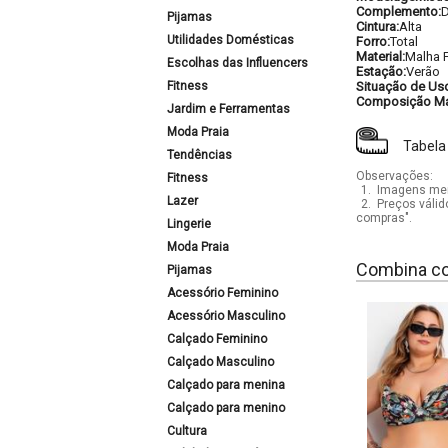
Complemento:
D
Pijamas
Cintura:
Alta
Utilidades Domésticas
Forro:
Total
Material:
Malha F
Escolhas das Influencers
Estação:
Verão
Fitness
Situação de Us
Composição Mat
Jardim e Ferramentas
Moda Praia
Tabela
Tendências
Observações:
Fitness
1.
Imagens mera
Lazer
2.
Preços válid
compras".
Lingerie
Moda Praia
Combina c
Pijamas
Acessório Feminino
Acessório Masculino
Calçado Feminino
Calçado Masculino
Calçado para menina
Calçado para menino
Cultura