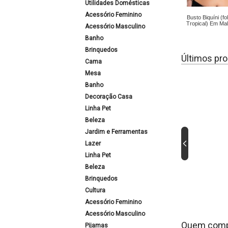
Utilidades Domésticas
Acessório Feminino
Busto Biquíni (f
Tropical) Em Mal
Acessório Masculino
Banho
Brinquedos
Últimos pro
Cama
Mesa
Banho
Decoração Casa
Linha Pet
Beleza
Jardim e Ferramentas
Lazer
Linha Pet
Beleza
Brinquedos
Cultura
Acessório Feminino
Acessório Masculino
Quem comp
Pijamas