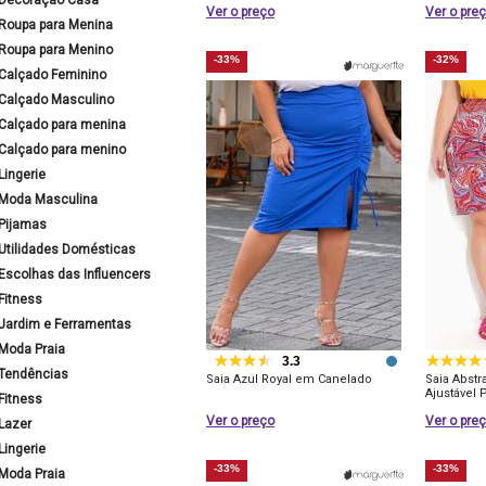
Decoração Casa
Ver o preço
Ver o pre
Roupa para Menina
Roupa para Menino
-33%
-32%
Calçado Feminino
Calçado Masculino
Calçado para menina
Calçado para menino
Lingerie
Moda Masculina
Pijamas
Utilidades Domésticas
Escolhas das Influencers
Fitness
Jardim e Ferramentas
Moda Praia
3.3
Tendências
Saia Azul Royal em Canelado
Saia Abstr
Ajustável 
Fitness
Ver o preço
Ver o pre
Lazer
Lingerie
-33%
-33%
Moda Praia