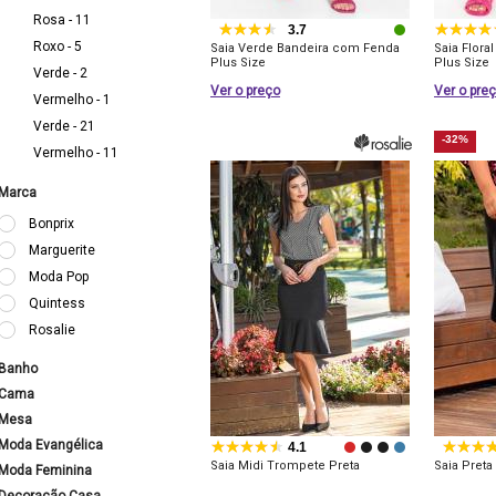
Rosa - 11
3.7
Roxo - 5
Saia Verde Bandeira com Fenda
Saia Flora
Plus Size
Plus Size
Verde - 2
Ver o preço
Ver o pre
Vermelho - 1
Verde - 21
-32%
Vermelho - 11
Marca
Bonprix
Marguerite
Moda Pop
Quintess
Rosalie
Banho
Cama
Mesa
Moda Evangélica
4.1
Saia Midi Trompete Preta
Saia Preta
Moda Feminina