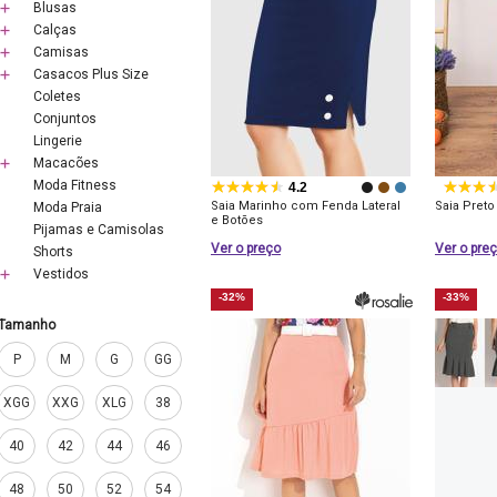
Blusas
Calças
Camisas
Casacos Plus Size
Coletes
Conjuntos
Lingerie
Macacões
Moda Fitness
4.2
Saia Marinho com Fenda Lateral
Saia Pret
Moda Praia
e Botões
Pijamas e Camisolas
Ver o preço
Ver o pre
Shorts
Vestidos
-32%
-33%
Tamanho
P
M
G
GG
XGG
XXG
XLG
38
40
42
44
46
48
50
52
54