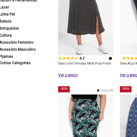
Jardim e Ferramentas
Lazer
Linha Pet
Beleza
Brinquedos
Cultura
Acessório Feminino
Acessório Masculino
Pijamas
4.7
Outras Categorias
Saia com Fendas Midi Poá Preto
Saia Azul
Ver o preço
Ver o pre
-31%
-31%