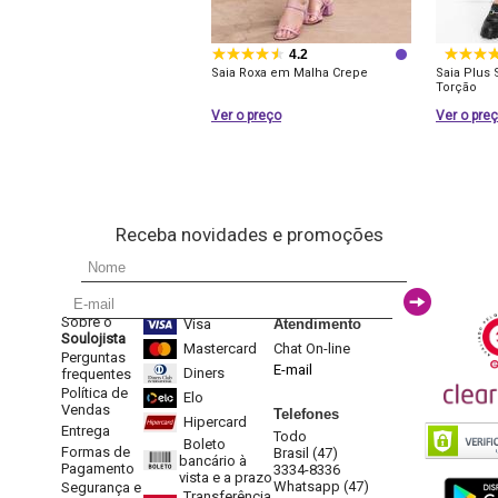
4.2
Saia Roxa em Malha Crepe
Saia Plus 
Torção
Ver o preço
Ver o pre
Receba novidades e promoções
Sobre o
Visa
Atendimento
Soulojista
Mastercard
Chat On-line
Perguntas
E-mail
Diners
frequentes
Política de
Elo
Vendas
Telefones
Hipercard
Entrega
Todo
Boleto
Formas de
Brasil (47)
bancário à
Pagamento
3334-8336
vista e a prazo
Whatsapp (47)
Segurança e
Transferência