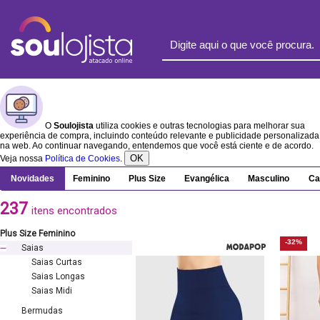
O
Soulojista
utiliza cookies e outras tecnologias para melhorar sua
experiência de compra, incluindo conteúdo relevante e publicidade personalizada
na web. Ao continuar navegando, entendemos que você está ciente e de acordo.
OK
Veja nossa
Política de Cookies
.
Novidades
Feminino
Plus Size
Evangélica
Masculino
Ca
237
itens encontrados
Plus Size Feminino
-32%
Saias
Saias Curtas
Saias Longas
Saias Midi
Bermudas