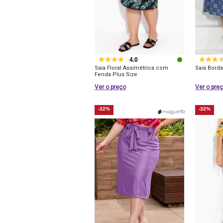
4.0
Saia Floral Assimétrica com
Saia Bord
Fenda Plus Size
Ver o preço
Ver o pre
-32%
-32%