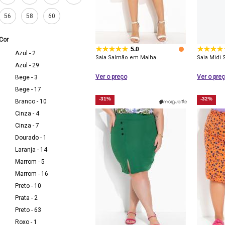
56
58
60
Cor
5.0
Azul - 2
Saia Salmão em Malha
Saia Midi 
Azul - 29
Ver o preço
Ver o pre
Bege - 3
Bege - 17
-31%
-32%
Branco - 10
Cinza - 4
Cinza - 7
Dourado - 1
Laranja - 14
Marrom - 5
Marrom - 16
Preto - 10
Prata - 2
Preto - 63
Roxo - 1