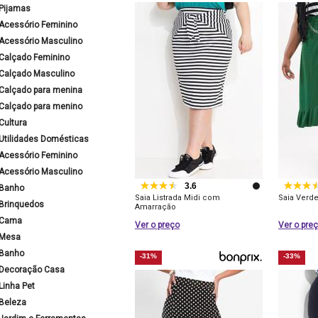
Pijamas
Acessório Feminino
Acessório Masculino
Calçado Feminino
Calçado Masculino
Calçado para menina
Calçado para menino
Cultura
Utilidades Domésticas
Acessório Feminino
Acessório Masculino
3.6
Banho
Saia Listrada Midi com
Saia Verd
Brinquedos
Amarração
Cama
Ver o preço
Ver o pre
Mesa
Banho
-31%
-33%
Decoração Casa
Linha Pet
Beleza