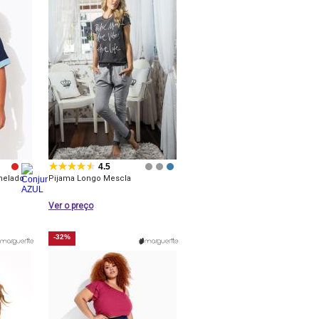
4.5
nelado
Pijama Longo Mescla
Ver o preço
-32%