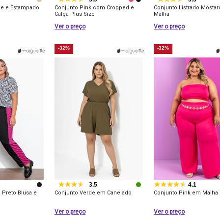
ge e Estampado
Conjunto Pink com Cropped e
Conjunto Listrado Mosta
Calça Plus Size
Malha
Ver o preço
Ver o preço
-32%
-32%
3.5
4.1
 Preto Blusa e
Conjunto Verde em Canelado
Conjunto Pink em Malha
Ver o preço
Ver o preço