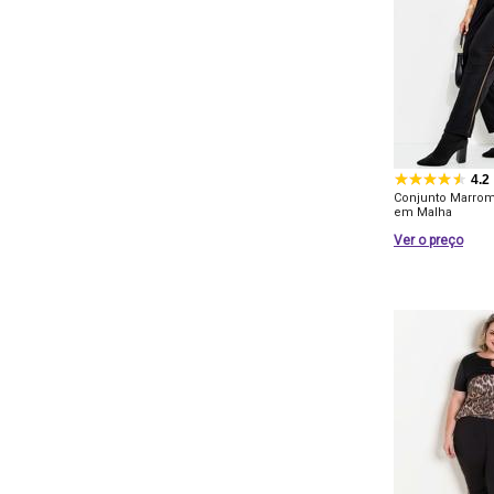
4.2
Conjunto Marro
em Malha
Ver o preço