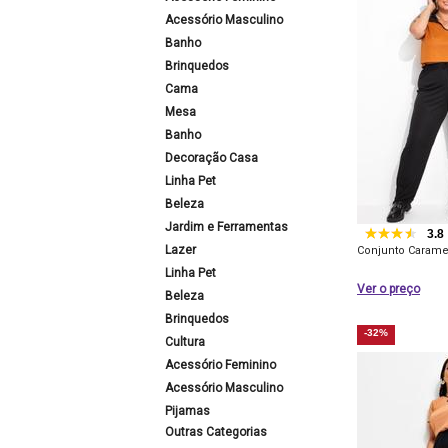
Acessório Masculino
Banho
Brinquedos
Cama
Mesa
Banho
Decoração Casa
Linha Pet
Beleza
Jardim e Ferramentas
3.8
Lazer
Conjunto Caram
Linha Pet
Ver o preço
Beleza
Brinquedos
-32%
Cultura
Acessório Feminino
Acessório Masculino
Pijamas
Outras Categorias