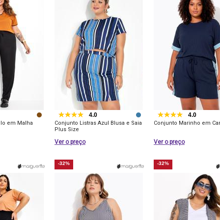
4.0
4.0
elo em Malha
Conjunto Listras Azul Blusa e Saia
Conjunto Marinho em Ca
Plus Size
Ver o preço
Ver o preço
-32%
-32%