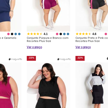
4.1
4.6
o e Caramelo
Conjunto Púrpura e Branco com
Conjunto Preto e Pink c
Recortes Plus Size
Recortes Plus Size
Ver o preço
Ver o preço
-33%
-32%