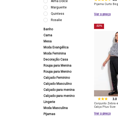
Alma Dolce
Pijama Curto Be
Marguerite
Quintess
Ver o preço
Rosalie
-32%
Banho
Cama
Mesa
Moda Evangélica
Moda Feminina
Decoração Casa
Roupa para Menina
Roupa para Menino
Calçado Feminino
Calçado Masculino
Calçado para menina
Calçado para menino
3.0
Lingerie
Conjunto Zebra e
Calça Plus Size
Moda Masculina
Ver o preço
Pijamas