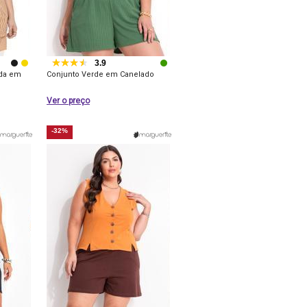
3.9
rda em
Conjunto Verde em Canelado
Ver o preço
-32%