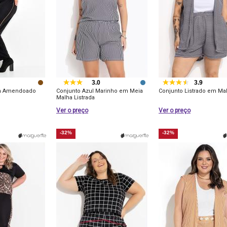
3.0
3.9
m Amendoado
Conjunto Azul Marinho em Meia
Conjunto Listrado em Ma
Malha Listrada
Ver o preço
Ver o preço
-32%
-32%