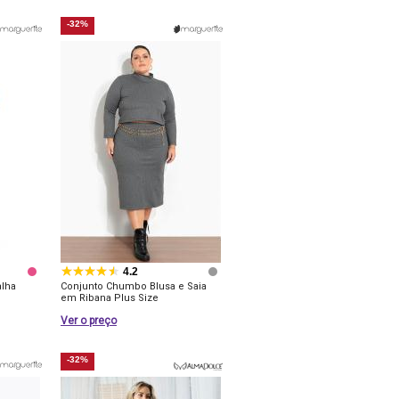
-32%
4.2
lha
Conjunto Chumbo Blusa e Saia
em Ribana Plus Size
Ver o preço
-32%