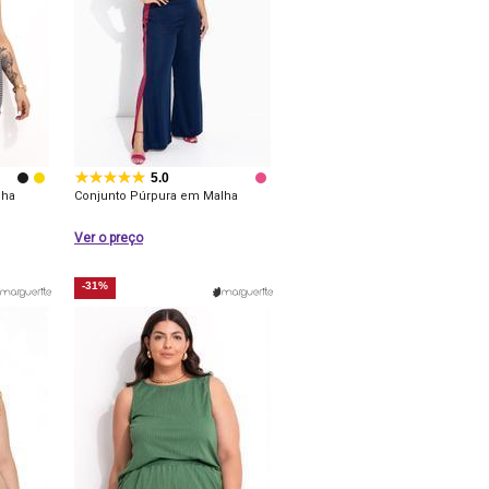
5.0
lha
Conjunto Púrpura em Malha
Ver o preço
-31%