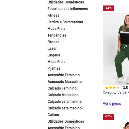
Utilidades Domésticas
-32%
Escolhas das Influencers
Fitness
Jardim e Ferramentas
Moda Praia
Tendências
Fitness
Lazer
Lingerie
Moda Praia
Pijamas
Acessório Feminino
Acessório Masculino
3.5
Calçado Feminino
Conjunto Verde M
Calçado Masculino
Calçado para menina
Ver o preço
Calçado para menino
Cultura
-32%
Utilidades Domésticas
Acessório Feminino