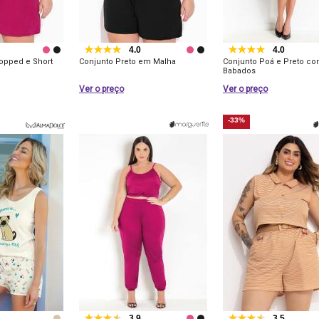
4.0
4.0
ropped e Short
Conjunto Preto em Malha
Conjunto Poá e Preto c
Babados
Ver o preço
Ver o preço
-33%
3.9
3.5