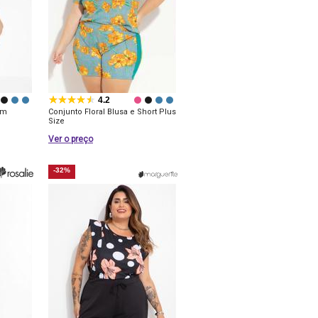
4.2
om
Conjunto Floral Blusa e Short Plus
Size
Ver o preço
-32%