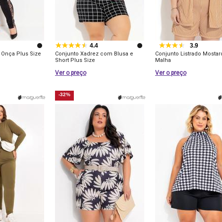
4.4
3.9
 Onça Plus Size
Conjunto Xadrez com Blusa e
Conjunto Listrado Mosta
Short Plus Size
Malha
Ver o preço
Ver o preço
-32%