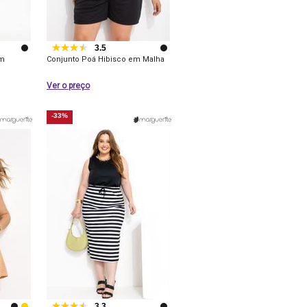
3.5
om
Conjunto Poá Hibisco em Malha
Ver o preço
-33%
3.3