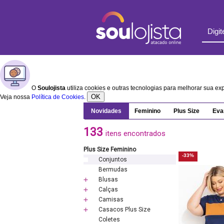
O
Soulojista
utiliza cookies e outras tecnologias para melhorar sua e
OK
Veja nossa
Política de Cookies
.
Novidades
Feminino
Plus Size
Eva
133
itens encontrados
Plus Size Feminino
-33%
Conjuntos
Bermudas
Blusas
Calças
Camisas
Casacos Plus Size
Coletes