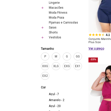
Lingerie
Macacões
Moda Fitness
Moda Praia
Pijamas e Camisolas
Saias
Shorts
4.1
Vestidos
Conjunto Marinh
Plus Size
Ver o preço
Tamanho
P
M
G
GG
-33%
XXG
XLG
EXG
EX1
EX2
Cor
Azul - 7
Amarelo - 2
Azul - 20