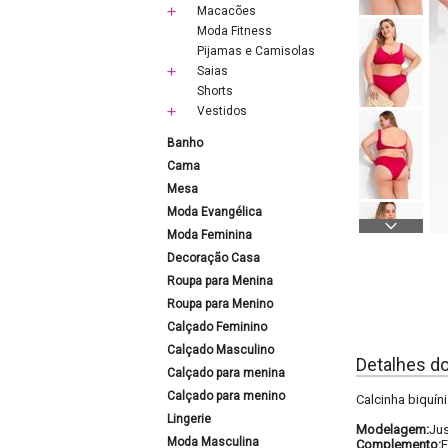
Macacões
Moda Fitness
Pijamas e Camisolas
Saias
Shorts
Vestidos
Banho
Cama
Mesa
Moda Evangélica
Moda Feminina
Decoração Casa
Roupa para Menina
Roupa para Menino
Calçado Feminino
Calçado Masculino
Detalhes d
Calçado para menina
Calçado para menino
Calcinha biquíni
Lingerie
Modelagem:
Ju
Moda Masculina
Complemento:
E