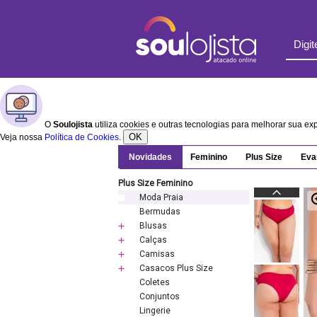
O
Soulojista
utiliza cookies e outras tecnologias para melhorar sua e
OK
Veja nossa
Política de Cookies
.
Novidades
Feminino
Plus Size
Eva
Plus Size Feminino
Moda Praia
Bermudas
Blusas
Calças
Camisas
Casacos Plus Size
Coletes
Conjuntos
Lingerie