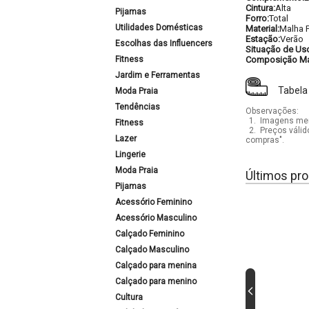
Cintura:
Alta
Pijamas
Forro:
Total
Utilidades Domésticas
Material:
Malha F
Estação:
Verão
Escolhas das Influencers
Situação de Us
Fitness
Composição Mat
Jardim e Ferramentas
Tabela
Moda Praia
Tendências
Observações:
1.
Imagens mera
Fitness
2.
Preços válid
Lazer
compras".
Lingerie
Moda Praia
Últimos pro
Pijamas
Acessório Feminino
Acessório Masculino
Calçado Feminino
Calçado Masculino
Calçado para menina
Calçado para menino
Cultura