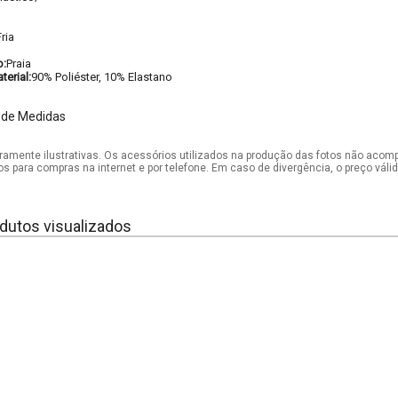
ria
o:
Praia
erial:
90% Poliéster, 10% Elastano
 de Medidas
mente ilustrativas. Os acessórios utilizados na produção das fotos não acom
os para compras na internet e por telefone. Em caso de divergência, o preço vál
dutos visualizados