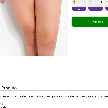
-
-
-
+
+
G
GG
COMPRAR
o Produto
 pink em cor moderna e criativa. Ideal para os dias de calor na praia ou piscina
sta
lástico;