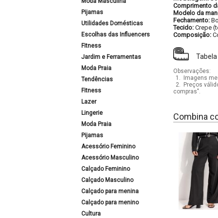
Moda Masculina
Comprimento d
Pijamas
Modelo da man
Fechamento:
Bo
Utilidades Domésticas
Tecido:
Crepe (
Escolhas das Influencers
Composição:
C
Fitness
Tabela
Jardim e Ferramentas
Moda Praia
Observações:
1.
Imagens mera
Tendências
2.
Preços válid
Fitness
compras".
Lazer
Lingerie
Combina c
Moda Praia
Pijamas
Acessório Feminino
Acessório Masculino
Calçado Feminino
Calçado Masculino
Calçado para menina
Calçado para menino
Cultura