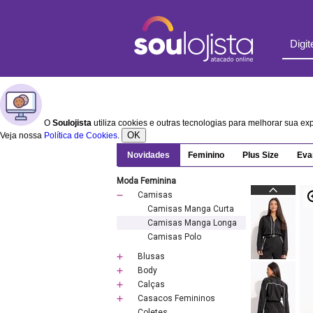
O
Soulojista
utiliza cookies e outras tecnologias para melhorar sua e
OK
Veja nossa
Política de Cookies
.
Novidades
Feminino
Plus Size
Eva
Moda Feminina
Camisas
Camisas Manga Curta
Camisas Manga Longa
Camisas Polo
Blusas
Body
Calças
Casacos Femininos
Coletes