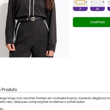
-
-
-
+
+
P
M
COMPRAR
o Produto
nga longa com recortes frontais em contraste branco, trazendo elegância mi
ento reto, ideal para composições modernas e sofisticadas.
lto