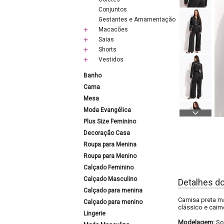
Conjuntos
Gestantes e Amamentação
Macacões
Saias
Shorts
Vestidos
Banho
Cama
Mesa
Moda Evangélica
Plus Size Feminino
Decoração Casa
Roupa para Menina
Roupa para Menino
Calçado Feminino
Calçado Masculino
Detalhes d
Calçado para menina
Camisa preta ma
Calçado para menino
clássico e caim
Lingerie
Modelagem:
So