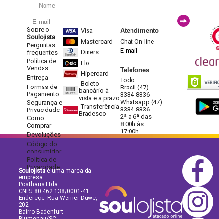
Sobre o
Visa
Atendimento
Soulojista
Mastercard
Chat On-line
Perguntas
E-mail
Diners
frequentes
Política de
Elo
Vendas
Telefones
Hipercard
Entrega
Todo
Boleto
Formas de
Brasil (47)
bancário à
Pagamento
3334-8336
vista e a prazo
Whatsapp (47)
Segurança e
Transferência
3334-8336
Privacidade
Bradesco
2ª a 6ª das
Como
8:00h às
Comprar
17:00h
Devoluções
Código do
consumidor
Política de
Privacidade
Soulojista
é uma marca da
empresa:
Posthaus Ltda
CNPJ:80.462.138/0001-41
Endereço: Rua Werner Duwe,
202
Bairro Badenfurt -
Blumenau/SC