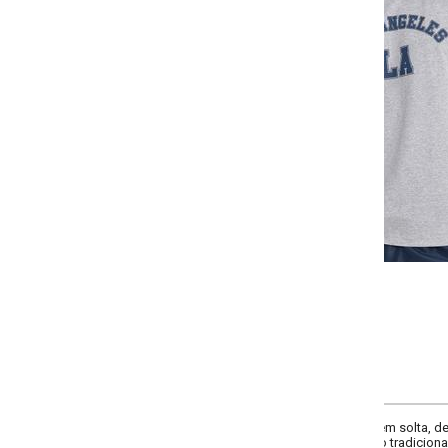
-
-
+
+
P
M
G
GG
COMPRAR
m solta, decote frente redondo, comprimento da manga curta, complementos
tradicional, material malha de algodão com poliéster.