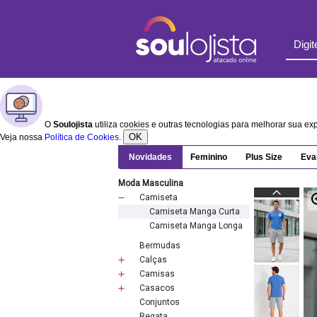
O
Soulojista
utiliza cookies e outras tecnologias para melhorar sua e
OK
Veja nossa
Política de Cookies
.
Novidades
Feminino
Plus Size
Eva
Moda Masculina
Camiseta
Camiseta Manga Curta
Camiseta Manga Longa
Bermudas
Calças
Camisas
Casacos
Conjuntos
Regata