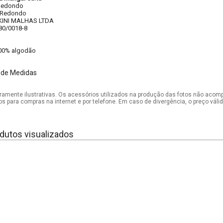
Redondo
Redondo
KINI MALHAS LTDA
80/0018-8
00% algodão
 de Medidas
mente ilustrativas. Os acessórios utilizados na produção das fotos não acom
os para compras na internet e por telefone. Em caso de divergência, o preço vál
dutos visualizados