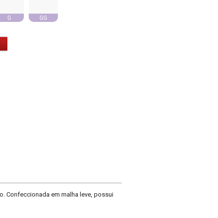
G
GG
iro. Confeccionada em malha leve, possui