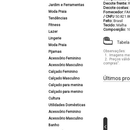
Decote frente:
Jardim e Ferramentas
Decote costas:
Moda Praia
Fornecedor:
FA
/ CNPJ
50.821.8
Tendências
Feito:
Brasil
Fitness
Tecido:
Malha
Composição:
1
Lazer
Lingerie
Tabela
Moda Praia
Observações:
Pijamas
1.
Imagens mera
Acessório Feminino
2.
Preços válid
compras".
Acessório Masculino
Calçado Feminino
Últimos pro
Calçado Masculino
Calçado para menina
Calçado para menino
Cultura
Utilidades Domésticas
Acessório Feminino
Acessório Masculino
Banho