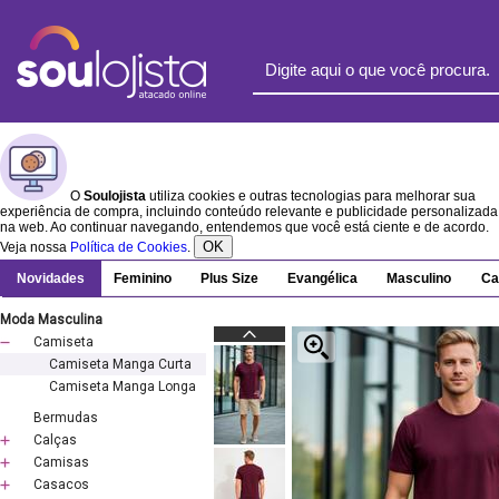
O
Soulojista
utiliza cookies e outras tecnologias para melhorar sua
experiência de compra, incluindo conteúdo relevante e publicidade personalizada
na web. Ao continuar navegando, entendemos que você está ciente e de acordo.
OK
Veja nossa
Política de Cookies
.
Novidades
Feminino
Plus Size
Evangélica
Masculino
Ca
Moda Masculina
Camiseta
Camiseta Manga Curta
Camiseta Manga Longa
Bermudas
Calças
Camisas
Casacos