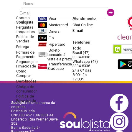
Sobre o
Visa
Atendimento
Soulojista
Mastercard
Chat On-line
Perguntas
E-mail
Diners
frequentes
Política de
Elo
Vendas
Telefones
Hipercard
Entrega
Todo
Boleto
Formas de
Brasil (47)
bancário à
Pagamento
3334-8336
vista e a prazo
Whatsapp (47)
Segurança e
Transferência
3334-8336
Privacidade
Bradesco
2ª a 6ª das
Como
8:00h às
Comprar
17:00h
Devoluções
Código do
consumidor
Política de
Privacidade
Soulojista
é uma marca da
empresa:
Posthaus Ltda
CNPJ:80.462.138/0001-41
Endereço: Rua Werner Duwe,
202
Bairro Badenfurt -
Blumenau/SC