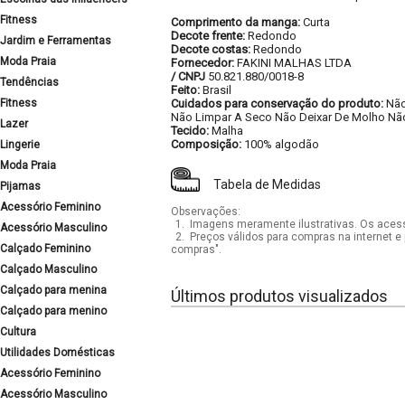
Fitness
Comprimento da manga:
Curta
Decote frente:
Redondo
Jardim e Ferramentas
Decote costas:
Redondo
Moda Praia
Fornecedor:
FAKINI MALHAS LTDA
/ CNPJ
50.821.880/0018-8
Tendências
Feito:
Brasil
Fitness
Cuidados para conservação do produto:
Não
Não Limpar A Seco Não Deixar De Molho Nã
Lazer
Tecido:
Malha
Composição:
100% algodão
Lingerie
Moda Praia
Tabela de Medidas
Pijamas
Acessório Feminino
Observações:
1.
Imagens meramente ilustrativas. Os acess
Acessório Masculino
2.
Preços válidos para compras na internet e 
Calçado Feminino
compras".
Calçado Masculino
Calçado para menina
Últimos produtos visualizados
Calçado para menino
Cultura
Utilidades Domésticas
Acessório Feminino
Acessório Masculino