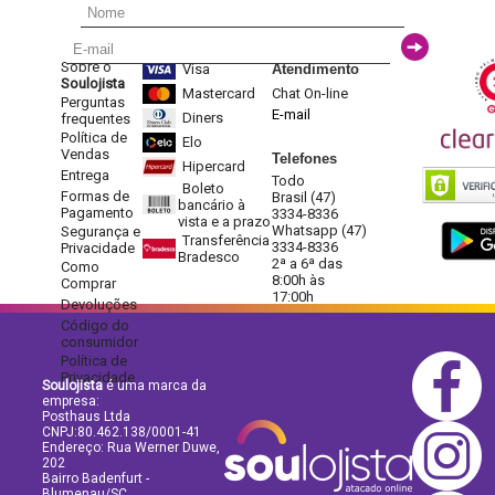
Sobre o
Visa
Atendimento
Soulojista
Mastercard
Chat On-line
Perguntas
E-mail
Diners
frequentes
Política de
Elo
Vendas
Telefones
Hipercard
Entrega
Todo
Boleto
Formas de
Brasil (47)
bancário à
Pagamento
3334-8336
vista e a prazo
Whatsapp (47)
Segurança e
Transferência
3334-8336
Privacidade
Bradesco
2ª a 6ª das
Como
8:00h às
Comprar
17:00h
Devoluções
Código do
consumidor
Política de
Privacidade
Soulojista
é uma marca da
empresa:
Posthaus Ltda
CNPJ:80.462.138/0001-41
Endereço: Rua Werner Duwe,
202
Bairro Badenfurt -
Blumenau/SC