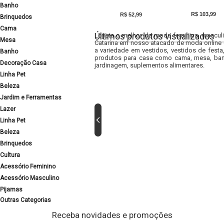
Banho
R$ 103,99
R$ 52,99
Brinquedos
Cama
Últimos produtos visualizados
Lojista o melhor da moda feminina, masculi
Mesa
Catarina em nosso atacado de moda online e
a variedade em vestidos, vestidos de fest
Banho
produtos para casa como cama, mesa, banh
Decoração Casa
jardinagem, suplementos alimentares.
Linha Pet
Beleza
Jardim e Ferramentas
Lazer
Linha Pet
Beleza
Brinquedos
Cultura
Acessório Feminino
Acessório Masculino
Pijamas
Outras Categorias
Receba novidades e promoções