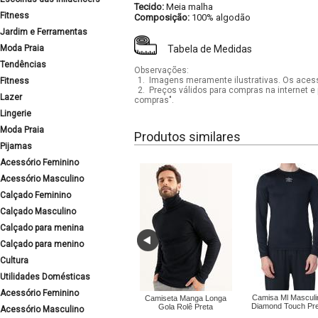
Tecido:
Meia malha
Fitness
Composição:
100% algodão
Jardim e Ferramentas
Moda Praia
Tabela de Medidas
Tendências
Observações:
1.
Imagens meramente ilustrativas. Os acess
Fitness
2.
Preços válidos para compras na internet e 
Lazer
compras".
Lingerie
Moda Praia
Produtos similares
Pijamas
Acessório Feminino
Acessório Masculino
Calçado Feminino
Calçado Masculino
Calçado para menina
Calçado para menino
Cultura
Utilidades Domésticas
Acessório Feminino
Camisa Ml Masculi
Camiseta Manga Longa
Diamond Touch Pre
Gola Rolê Preta
Acessório Masculino