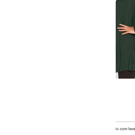
Selecione a quantidade para cada tamanho:
-
-
+
+
PP
P
M
G
COMPRAR
o com leve eslasticidade. Abertura com gola dobrável e bolsos funcionais n