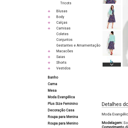
Tricots
Blusas
Body
Calças
Camisas
Coletes
Conjuntos
Gestantes e Amamentação
Macacões
Saias
Shorts
Vestidos
Banho
Cama
Mesa
Moda Evangélica
Detalhes d
Plus Size Feminino
Decoração Casa
Moda Evangélica
Roupa para Menina
Modelagem:
So
Roupa para Menino
Comprimento d