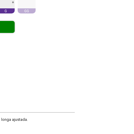
+
G
GG
 longa ajustada.