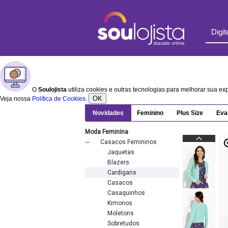
O
Soulojista
utiliza cookies e outras tecnologias para melhorar sua e
OK
Veja nossa
Política de Cookies
.
Novidades
Feminino
Plus Size
Eva
Moda Feminina
Casacos Femininos
Jaquetas
Blazers
Cardigans
Casacos
Casaquinhos
Kimonos
Moletons
Sobretudos