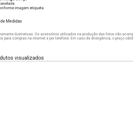
canelada
onforme imagem etiqueta
 de Medidas
mente ilustrativas. Os acessórios utilizados na produção das fotos não acom
os para compras na internet e por telefone. Em caso de divergência, o preço vál
dutos visualizados