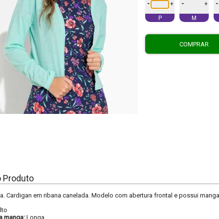
-
-
-
+
+
P
M
COMPRAR
o Produto
. Cardigan em ribana canelada. Modelo com abertura frontal e possui manga
lto
a manga:
Longa