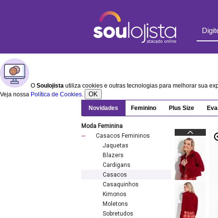
O
Soulojista
utiliza cookies e outras tecnologias para melhorar sua e
OK
Veja nossa
Política de Cookies
.
Novidades
Feminino
Plus Size
Eva
Moda Feminina
Casacos Femininos
Jaquetas
Blazers
Cardigans
Casacos
Casaquinhos
Kimonos
Moletons
Sobretudos