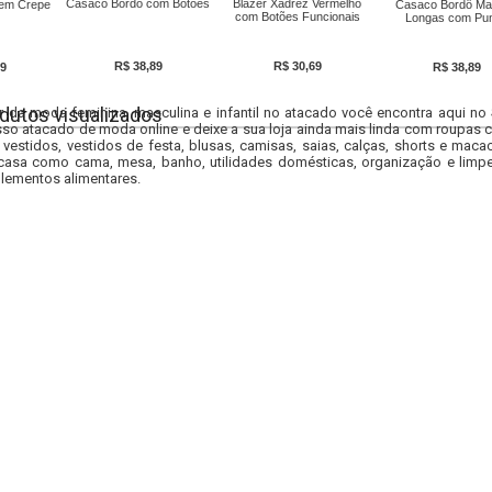
Casaco Bordô com Botões
Blazer Xadrez Vermelho
 em Crepe
Casaco Bordô Ma
com Botões Funcionais
Longas com Pu
R$ 38,89
R$ 30,69
9
R$ 38,89
dutos visualizados
r da moda feminina, masculina e infantil no atacado você encontra aqui no
so atacado de moda online e deixe a sua loja ainda mais linda com roupas c
 vestidos, vestidos de festa, blusas, camisas, saias, calças, shorts e m
casa como cama, mesa, banho, utilidades domésticas, organização e limpe
lementos alimentares.