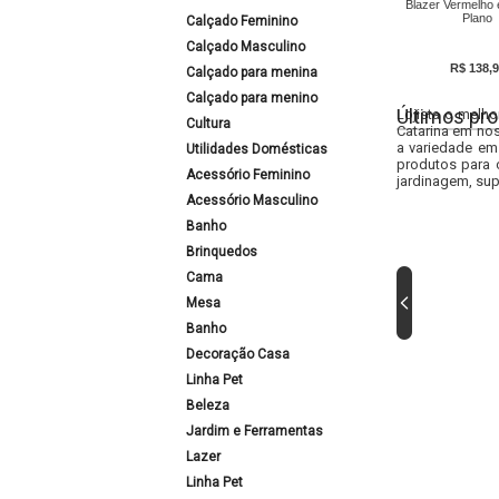
Blazer Vermelho
Plano
Calçado Feminino
Calçado Masculino
R$ 138,9
Calçado para menina
Calçado para menino
Últimos pro
Lojista o melho
Cultura
Catarina em nos
a variedade em
Utilidades Domésticas
produtos para 
Acessório Feminino
jardinagem, sup
Acessório Masculino
Banho
Brinquedos
Cama
Mesa
Banho
Decoração Casa
Linha Pet
Beleza
Jardim e Ferramentas
Lazer
Linha Pet