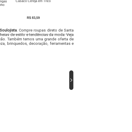
Casaco Cereja em Tricô
ngas
nho
R$ 83,59
Soulojista
. Compre roupas direto de Santa
heias de estilo e tendências da moda. Veja
acacão. Também temos uma grande oferta de
za, brinquedos, decoração, ferramentas e