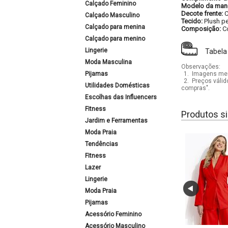
Calçado Feminino
Modelo da man
Decote frente:
C
Calçado Masculino
Tecido:
Plush p
Calçado para menina
Composição:
C
Calçado para menino
Lingerie
Tabela
Moda Masculina
Observações:
Pijamas
1.
Imagens mera
2.
Preços válid
Utilidades Domésticas
compras".
Escolhas das Influencers
Fitness
Produtos si
Jardim e Ferramentas
Moda Praia
Tendências
Fitness
Lazer
Lingerie
Moda Praia
Pijamas
Acessório Feminino
Acessório Masculino