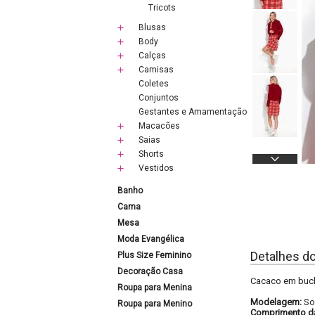
Tricots
Blusas
Body
Calças
Camisas
Coletes
Conjuntos
Gestantes e Amamentação
Macacões
Saias
Shorts
Vestidos
Banho
Cama
Mesa
Moda Evangélica
Detalhes d
Plus Size Feminino
Decoração Casa
Cacaco em bucle
Roupa para Menina
Modelagem:
So
Roupa para Menino
Comprimento d