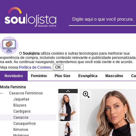
O
Soulojista
utiliza cookies e outras tecnologias para melhorar sua
experiência de compra, incluindo conteúdo relevante e publicidade personalizada
na web. Ao continuar navegando, entendemos que você está ciente e de acordo.
OK
Veja nossa
Política de Cookies
.
Novidades
Feminino
Plus Size
Evangélica
Masculino
Ca
Moda Feminina
Casacos Femininos
Jaquetas
Blazers
Cardigans
Casacos
Casaquinhos
Kimonos
Moletons