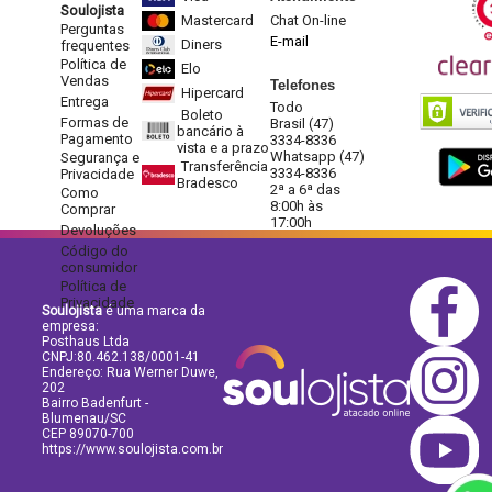
Soulojista
Mastercard
Chat On-line
Perguntas
E-mail
Diners
frequentes
Política de
Elo
Vendas
Telefones
Hipercard
Entrega
Todo
Boleto
Formas de
Brasil (47)
bancário à
Pagamento
3334-8336
vista e a prazo
Whatsapp (47)
Segurança e
Transferência
3334-8336
Privacidade
Bradesco
2ª a 6ª das
Como
8:00h às
Comprar
17:00h
Devoluções
Código do
consumidor
Política de
Privacidade
Soulojista
é uma marca da
empresa:
Posthaus Ltda
CNPJ:80.462.138/0001-41
Endereço: Rua Werner Duwe,
202
Bairro Badenfurt -
Blumenau/SC
CEP 89070-700
https://www.soulojista.com.br