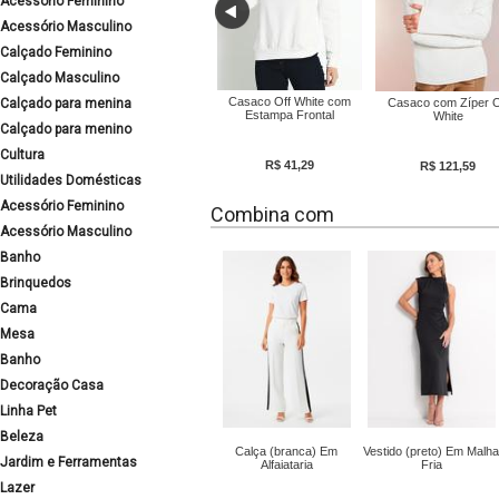
Acessório Feminino
Acessório Masculino
Calçado Feminino
Calçado Masculino
Casaco Off White com
Calçado para menina
Casaco com Zíper O
Estampa Frontal
White
Calçado para menino
Cultura
R$ 41,29
R$ 121,59
Utilidades Domésticas
Acessório Feminino
Combina com
Acessório Masculino
Banho
Brinquedos
Cama
Mesa
Banho
Decoração Casa
Linha Pet
Beleza
Calça (branca) Em
Vestido (preto) Em Malha
Jardim e Ferramentas
Alfaiataria
Fria
Lazer