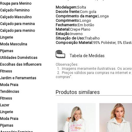
Roupa para Menino
Modelagem:
Solta
Calçado Feminino
Decote frente:
Com gola
Comprimento da manga:
Longa
Calçado Masculino
Comprimento:
Longo
Calçado para menina
Fechamento:
Em botão
Material:
Crepe Plano
Calçado para menino
Estação:
Inverno
Lingerie
Situação de Uso:
Trabalho
Composição Material:
95% Poliéster, 5% Elas
Moda Masculina
Pijamas
Tabela de Medidas
Utilidades Domésticas
Escolhas das Influencers
Observações:
1.
Imagens meramente ilustrativas. Os acess
Fitness
2.
Preços válidos para compras na internet e 
compras".
Jardim e Ferramentas
Moda Praia
Produtos similares
Tendências
Fitness
Lazer
Lingerie
Moda Praia
Pijamas